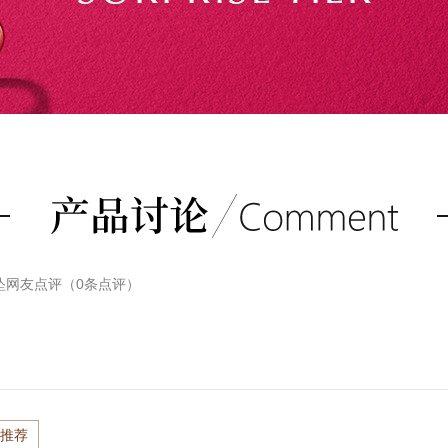
坠
网友点评（
0
条点评）
推荐