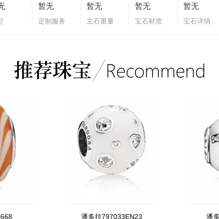
无
暂无
暂无
暂无
暂无
型
定制服务
主石重量
宝石材质
宝石详情
668
潘多拉797033EN23
潘多