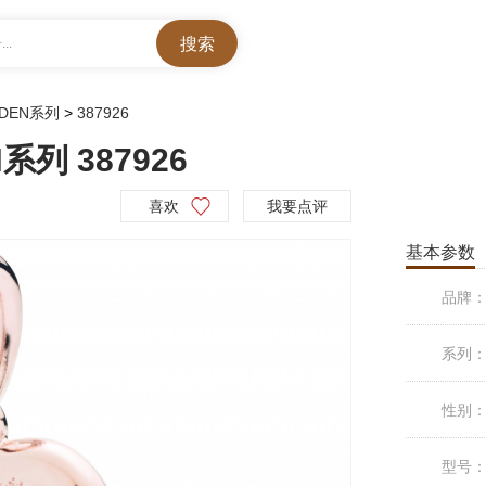
..
RDEN系列
>
387926
系列 387926
喜欢
我要点评
基本参数
品牌
系列
性别
型号