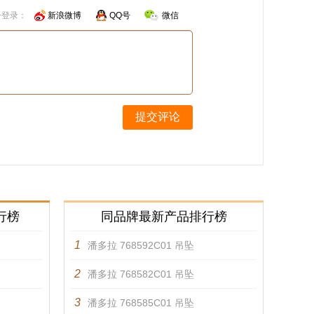
号登录：
新浪微博
QQ号
微信
提交评论
行榜
同品牌最新产品排行榜
1
潘多拉 768592C01 吊坠
2
潘多拉 768582C01 吊坠
3
潘多拉 768585C01 吊坠