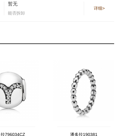
暂无
详细>
能否拆卸
拉796034CZ
潘多拉190381