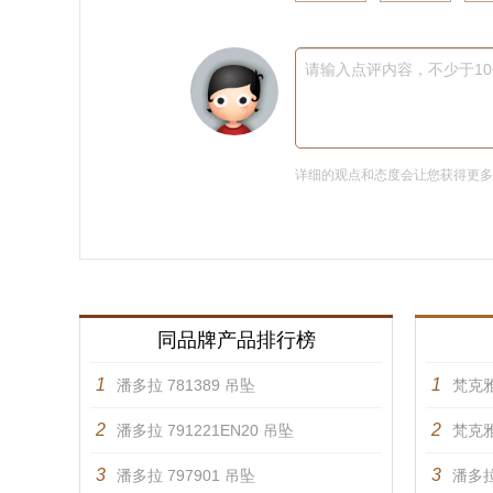
请输入点评内容，不少于1
详细的观点和态度会让您获得更
同品牌产品排行榜
1
1
潘多拉 781389 吊坠
梵克雅
2
2
潘多拉 791221EN20 吊坠
梵克雅
3
3
潘多拉 797901 吊坠
潘多拉