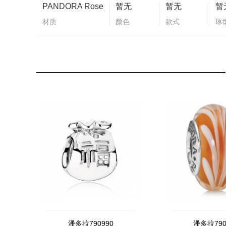
PANDORA Rose
暂无
暂无
暂
材质
颜色
款式
琢
潘多拉790990
潘多拉790