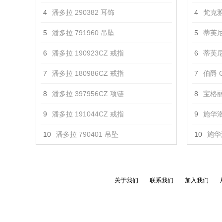
4
潘多拉 290382 耳饰
4
梵克雅
5
潘多拉 791960 吊坠
5
蒂芙尼
6
潘多拉 190923CZ 戒指
6
蒂芙尼 T
7
潘多拉 180986CZ 戒指
7
伯爵 G
8
潘多拉 397956CZ 项链
8
宝格丽 
9
潘多拉 191044CZ 戒指
9
施华洛
10
潘多拉 790401 吊坠
10
施华
关于我们
联系我们
加入我们