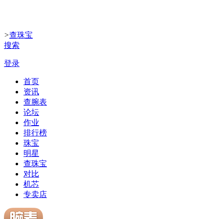
>
查珠宝
搜索
登录
首页
资讯
查腕表
论坛
作业
排行榜
珠宝
明星
查珠宝
对比
机芯
专卖店