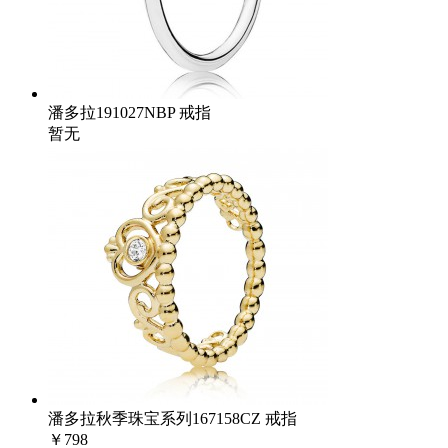
潘多拉191027NBP 戒指
暂无
潘多拉秋季珠宝系列167158CZ 戒指
￥798