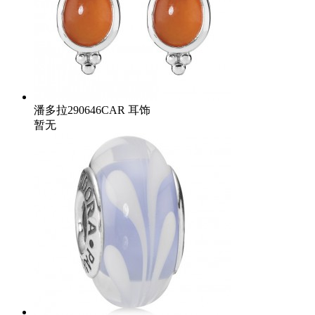
潘多拉290646CAR 耳饰
暂无