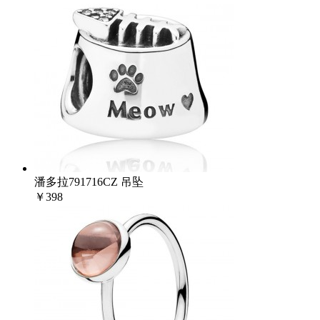
潘多拉791716CZ 吊坠
￥398