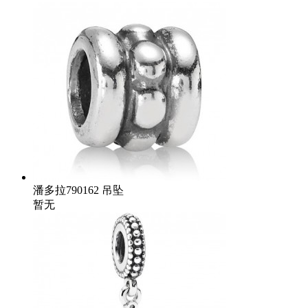
潘多拉790162 吊坠
暂无