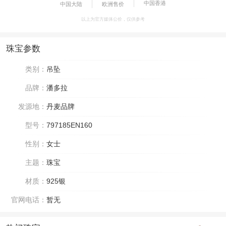
中国香港
中国大陆
欧洲售价
以上为官方媒体公价，仅供参考
珠宝参数
类别：
吊坠
品牌：
潘多拉
发源地：
丹麦品牌
型号：
797185EN160
性别：
女士
主题：
珠宝
材质：
925银
官网电话：
暂无