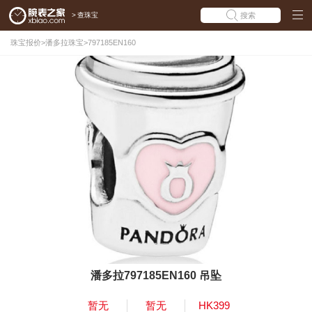
>
查珠宝
搜索
珠宝报价
>
潘多拉珠宝
>
797185EN160
潘多拉797185EN160 吊坠
暂无
暂无
HK399