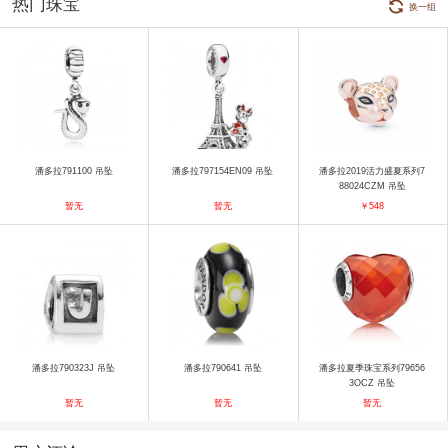
热门珠宝
换一组
潘多拉791100 吊坠
潘多拉797154EN09 吊坠
潘多拉2019活力盛夏系列7
88024CZM 吊坠
暂无
暂无
￥548
潘多拉790323J 吊坠
潘多拉790641 吊坠
潘多拉夏季珠宝系列79656
3OCZ 吊坠
暂无
暂无
暂无