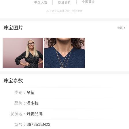
中国香港
中国大陆
欧洲售价
以上为官方媒体公价，仅供参考
珠宝图片
全部
珠宝参数
类别：
吊坠
品牌：
潘多拉
发源地：
丹麦品牌
型号：
367351EN23