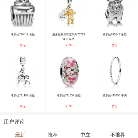
潘多拉790417 吊坠
潘多拉秋季珠宝系列76762
潘多拉790544 吊坠
9CZ 吊坠
暂无
￥698
暂无
潘多拉791102 吊坠
潘多拉791652 吊坠
潘多拉490706 手镯
暂无
￥398
暂无
用户评论
最新
推荐
中立
不推荐