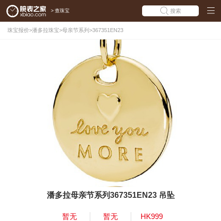
>
查珠宝
搜索
珠宝报价
>
潘多拉珠宝
>
母亲节系列
>
367351EN23
潘多拉母亲节系列367351EN23 吊坠
暂无
暂无
HK999