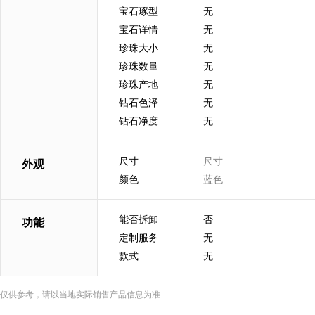
宝石琢型
无
宝石详情
无
珍珠大小
无
珍珠数量
无
珍珠产地
无
钻石色泽
无
钻石净度
无
尺寸
尺寸
外观
颜色
蓝色
能否拆卸
否
功能
定制服务
无
款式
无
仅供参考，请以当地实际销售产品信息为准