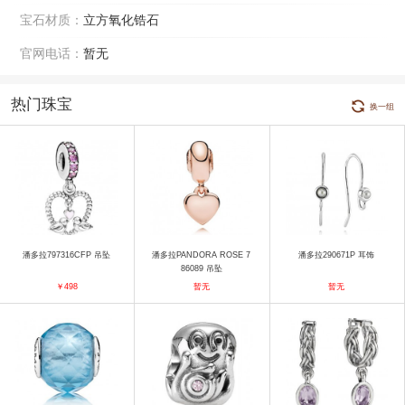
宝石材质：
立方氧化锆石
官网电话：
暂无
热门珠宝
换一组
潘多拉797316CFP 吊坠
潘多拉PANDORA ROSE 7
潘多拉290671P 耳饰
86089 吊坠
￥498
暂无
暂无