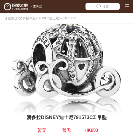
>
查珠宝
搜索
珠宝报价
>
潘多拉珠宝
>
DISNEY迪士尼
>
791573CZ
潘多拉DISNEY迪士尼791573CZ 吊坠
暂无
暂无
HK899