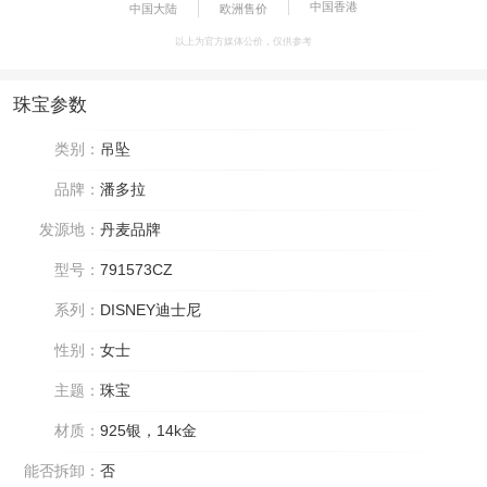
中国香港
中国大陆
欧洲售价
以上为官方媒体公价，仅供参考
珠宝参数
类别：
吊坠
品牌：
潘多拉
发源地：
丹麦品牌
型号：
791573CZ
系列：
DISNEY迪士尼
性别：
女士
主题：
珠宝
材质：
925银，14k金
能否拆卸：
否