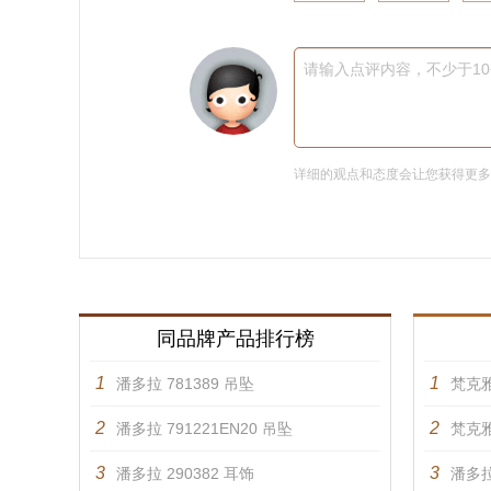
请输入点评内容，不少于1
详细的观点和态度会让您获得更
同品牌产品排行榜
1
1
潘多拉 781389 吊坠
梵克雅
2
2
潘多拉 791221EN20 吊坠
梵克雅
3
3
潘多拉 290382 耳饰
潘多拉