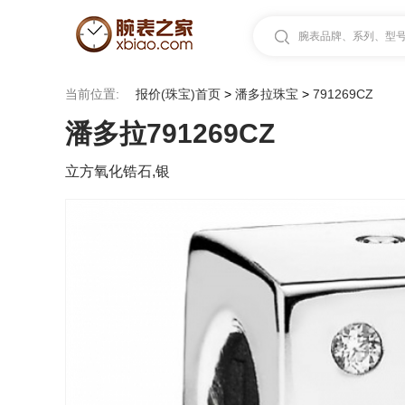
腕表品牌、系列、型号.
当前位置:
报价(珠宝)首页
>
潘多拉珠宝
>
791269CZ
潘多拉791269CZ
立方氧化锆石,银