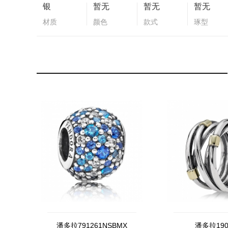
银
暂无
暂无
暂无
材质
颜色
款式
琢型
潘多拉791261NSBMX
潘多拉190