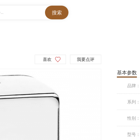
..
喜欢
我要点评
基本参数
品牌
系列
性别
型号