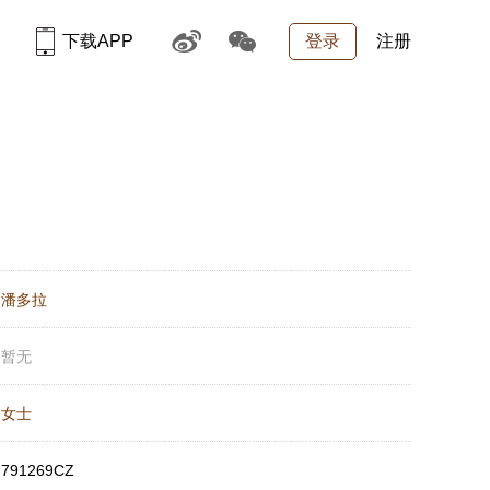
下载APP
登录
注册
：
潘多拉
：
暂无
：
女士
：
791269CZ