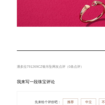
潘多拉791269CZ银吊坠
网友点评（
0
条点评）
我来写一段珠宝评论
先来给个评价吧：
推荐
中立
不