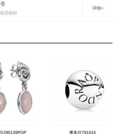
否
详细>
能否拆卸
290139POP
潘多拉791015