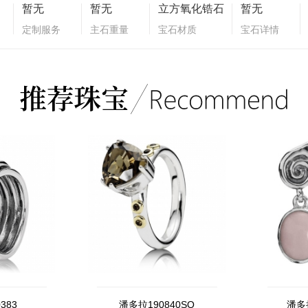
暂无
暂无
立方氧化锆石
暂无
定制服务
主石重量
宝石材质
宝石详情
383
潘多拉190840SQ
潘多拉