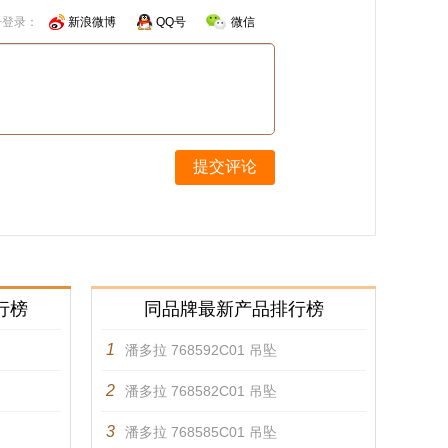
号登录：
新浪微博
QQ号
微信
提交评论
行榜
同品牌最新产品排行榜
1
潘多拉 768592C01 吊坠
2
潘多拉 768582C01 吊坠
3
潘多拉 768585C01 吊坠