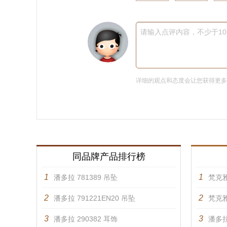
请输入点评内容，不少于1
详细的观点和态度会让您获得更
同品牌产品排行榜
1
1
潘多拉 781389 吊坠
梵克雅
2
2
潘多拉 791221EN20 吊坠
梵克雅
3
3
潘多拉 290382 耳饰
潘多拉