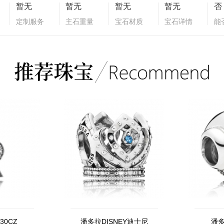
暂无
暂无
暂无
暂无
否
定制服务
主石重量
宝石材质
宝石详情
能
30CZ
潘多拉DISNEY迪士尼
潘多