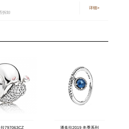
详细>
否拆卸
拉797063CZ
潘多拉2019 冬季系列