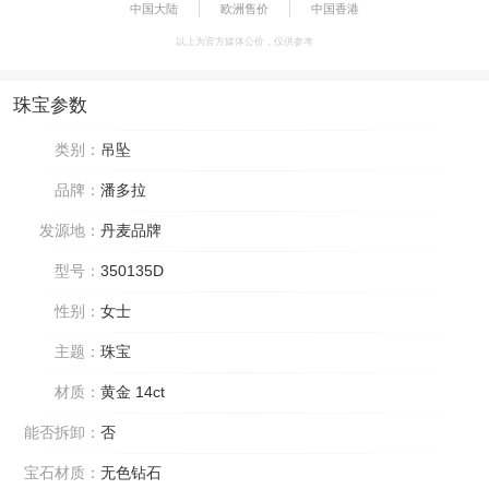
中国大陆
欧洲售价
中国香港
以上为官方媒体公价，仅供参考
珠宝参数
类别：
吊坠
品牌：
潘多拉
发源地：
丹麦品牌
型号：
350135D
性别：
女士
主题：
珠宝
材质：
黄金 14ct
能否拆卸：
否
宝石材质：
无色钻石