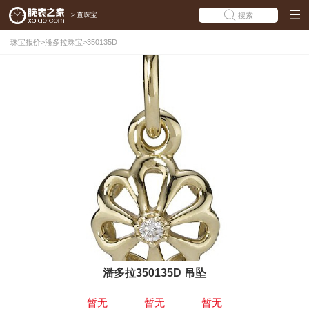
>
查珠宝
搜索
珠宝报价
>
潘多拉珠宝
>
350135D
潘多拉350135D 吊坠
暂无
暂无
暂无