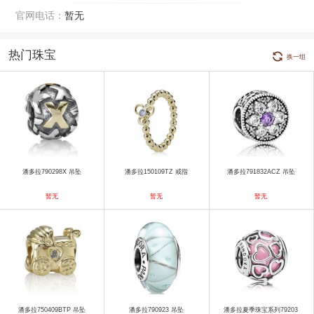
官网电话：
暂无
热门珠宝
换一组
潘多拉790298X 吊坠
潘多拉150109TZ 戒指
潘多拉791832ACZ 吊坠
暂无
暂无
暂无
潘多拉750409BTP 吊坠
潘多拉790923 吊坠
潘多拉夏季珠宝系列79203