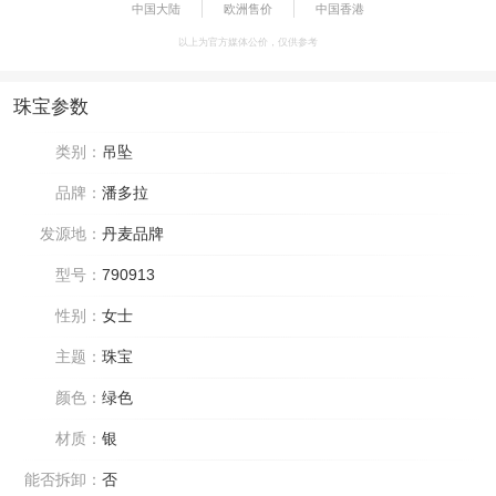
中国大陆
欧洲售价
中国香港
以上为官方媒体公价，仅供参考
珠宝参数
类别：
吊坠
品牌：
潘多拉
发源地：
丹麦品牌
型号：
790913
性别：
女士
主题：
珠宝
颜色：
绿色
材质：
银
能否拆卸：
否