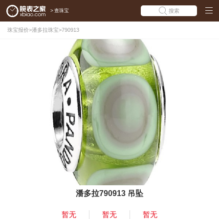
>
查珠宝
搜索
珠宝报价
>
潘多拉珠宝
>
790913
潘多拉790913 吊坠
暂无
暂无
暂无