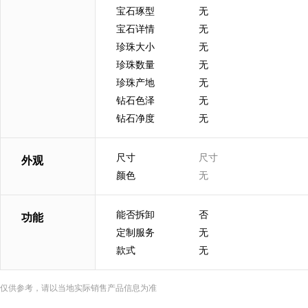
宝石琢型
无
宝石详情
无
珍珠大小
无
珍珠数量
无
珍珠产地
无
钻石色泽
无
钻石净度
无
尺寸
尺寸
外观
颜色
无
能否拆卸
否
功能
定制服务
无
款式
无
仅供参考，请以当地实际销售产品信息为准