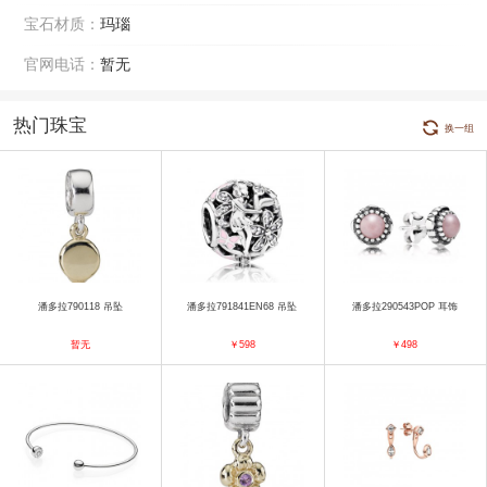
宝石材质：
玛瑙
官网电话：
暂无
热门珠宝
换一组
潘多拉790118 吊坠
潘多拉791841EN68 吊坠
潘多拉290543POP 耳饰
暂无
￥598
￥498