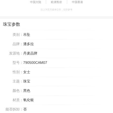
中国大陆
欧洲售价
中国香港
以上为官方媒体公价，仅供参考
珠宝参数
类别：
吊坠
品牌：
潘多拉
发源地：
丹麦品牌
型号：
790500CAM07
性别：
女士
主题：
珠宝
颜色：
黑色
材质：
氧化银
能否拆卸：
否