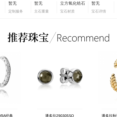
暂无
暂无
立方氧化锆石
暂无
定制服务
主石重量
宝石材质
宝石详情
ORA经典
潘多拉290305SQ
潘多拉秋季