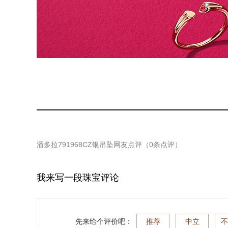
潘多拉791968CZ银吊坠
网友点评（
0
条点评）
我来写一段珠宝评论
先来给个评价吧：
推荐
中立
不