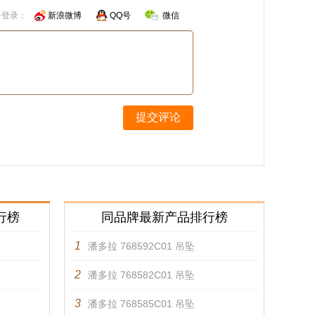
号登录：
新浪微博
QQ号
微信
提交评论
行榜
同品牌最新产品排行榜
1
潘多拉 768592C01 吊坠
2
潘多拉 768582C01 吊坠
3
潘多拉 768585C01 吊坠