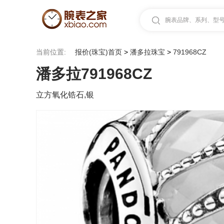
腕表品牌、系列、型号.
当前位置:
报价(珠宝)首页
>
潘多拉珠宝
>
791968CZ
潘多拉791968CZ
立方氧化锆石,银