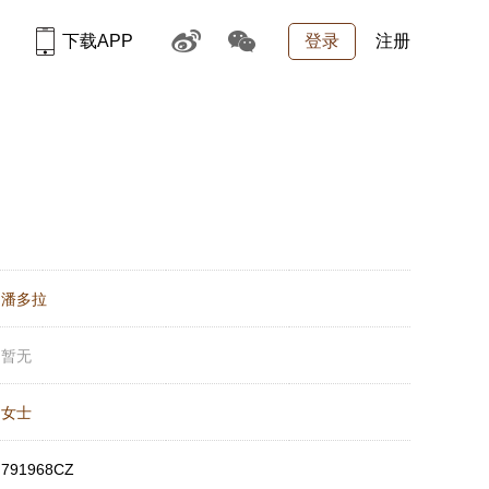
下载APP
登录
注册
：
潘多拉
：
暂无
：
女士
：
791968CZ