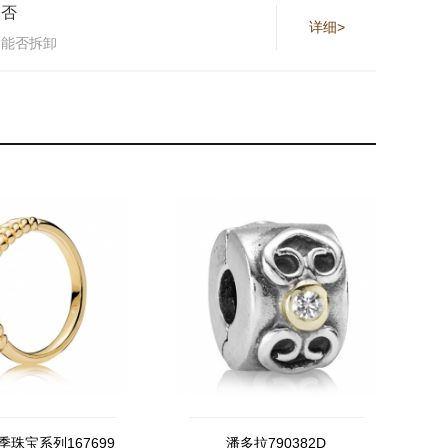
否
详细>
能否拆卸
珠宝系列167699
潘多拉790382D