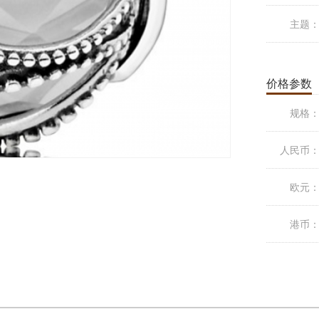
主题
价格参数
规格
人民币
欧元
港币