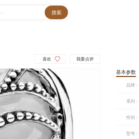
..
喜欢
我要点评
基本参数
品牌
系列
性别
型号