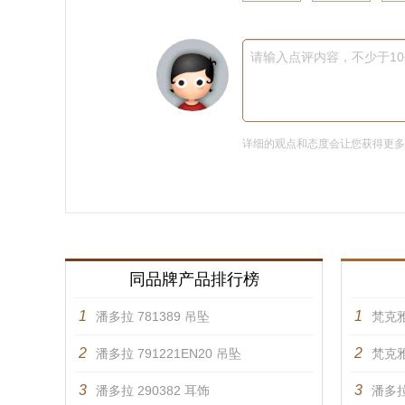
请输入点评内容，不少于1
详细的观点和态度会让您获得更
同品牌产品排行榜
1
1
潘多拉 781389 吊坠
梵克雅
2
2
潘多拉 791221EN20 吊坠
梵克雅
3
3
潘多拉 290382 耳饰
潘多拉