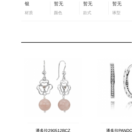
银
暂无
暂无
暂无
材质
颜色
款式
琢型
潘多拉290512BCZ
潘多拉PAND