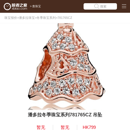
>
查珠宝
搜索
珠宝报价
>
潘多拉珠宝
>
冬季珠宝系列
>
781765CZ
潘多拉冬季珠宝系列781765CZ 吊坠
暂无
暂无
HK799