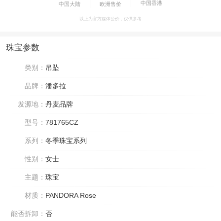
中国香港
中国大陆
欧洲售价
以上为官方媒体公价，仅供参考
珠宝参数
类别：
吊坠
品牌：
潘多拉
发源地：
丹麦品牌
型号：
781765CZ
系列：
冬季珠宝系列
性别：
女士
主题：
珠宝
材质：
PANDORA Rose
能否拆卸：
否