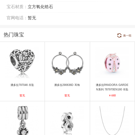
宝石材质：
立方氧化锆石
官网电话：
暂无
热门珠宝
换一组
潘多拉797046 吊坠
潘多拉290636D 耳饰
潘多拉PANDORA GARDE
N系列 787970EN160 吊坠
暂无
暂无
￥448