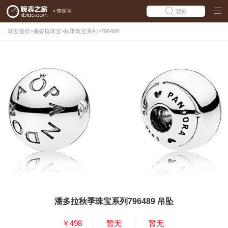
>
查珠宝
搜索
珠宝报价
>
潘多拉珠宝
>
秋季珠宝系列
>
796489
潘多拉秋季珠宝系列796489 吊坠
￥498
暂无
暂无