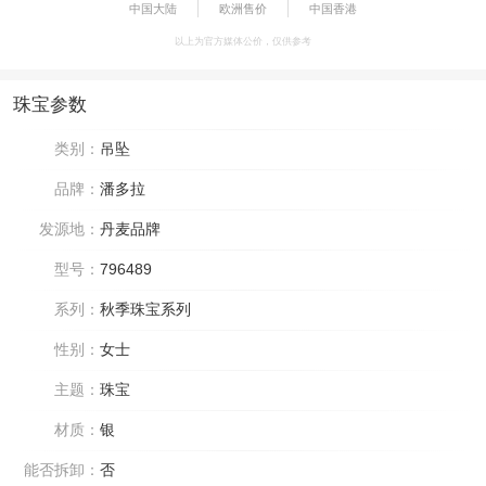
中国大陆
欧洲售价
中国香港
以上为官方媒体公价，仅供参考
珠宝参数
类别：
吊坠
品牌：
潘多拉
发源地：
丹麦品牌
型号：
796489
系列：
秋季珠宝系列
性别：
女士
主题：
珠宝
材质：
银
能否拆卸：
否