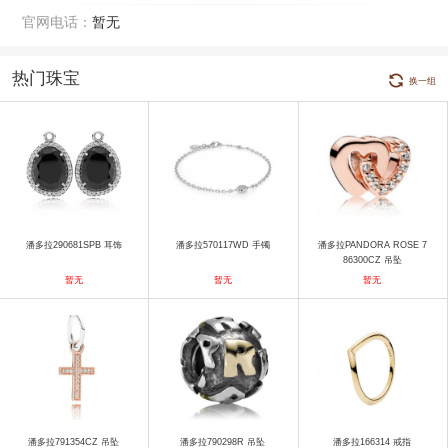
官网电话：
暂无
热门珠宝
换一组
潘多拉290681SPB 耳饰
潘多拉570117WD 手镯
潘多拉PANDORA ROSE 7
86300CZ 吊坠
暂无
暂无
暂无
潘多拉791354CZ 吊坠
潘多拉790298R 吊坠
潘多拉166314 戒指