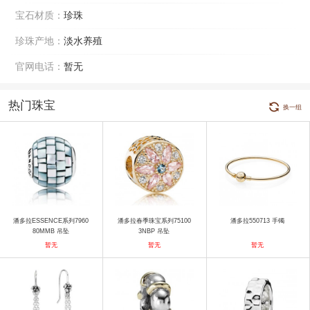
宝石材质：
珍珠
珍珠产地：
淡水养殖
官网电话：
暂无
热门珠宝
换一组
潘多拉ESSENCE系列7960
潘多拉春季珠宝系列75100
潘多拉550713 手镯
80MMB 吊坠
3NBP 吊坠
暂无
暂无
暂无