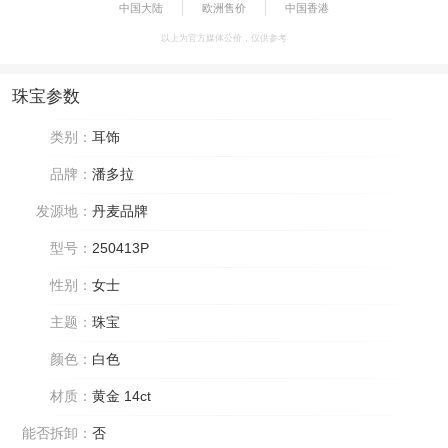
中国大陆
欧洲售价
中国香港
以上为官方媒体公价，仅供参考
珠宝参数
类别：
耳饰
品牌：
潘多拉
发源地：
丹麦品牌
型号：
250413P
性别：
女士
主题：
珠宝
颜色：
白色
材质：
黄金 14ct
能否拆卸：
否