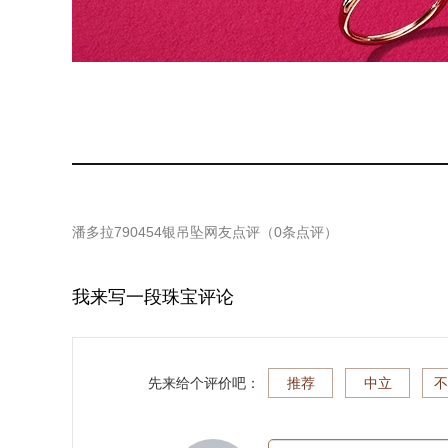
潘多拉790454银吊坠
网友点评（
0
条点评）
我来写一段珠宝评论
先来给个评价吧：
推荐
中立
不