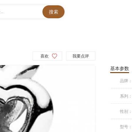
..
喜欢
我要点评
基本参数
品牌
系列
性别
型号