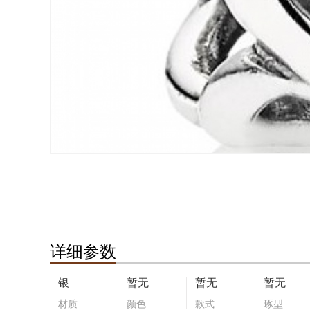
详细参数
银
暂无
暂无
暂无
材质
颜色
款式
琢型