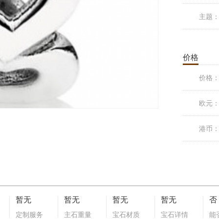
主题
价格
价格
欧元
港币
暂无
暂无
暂无
暂无
否
定制服务
主石重量
宝石材质
宝石详情
能