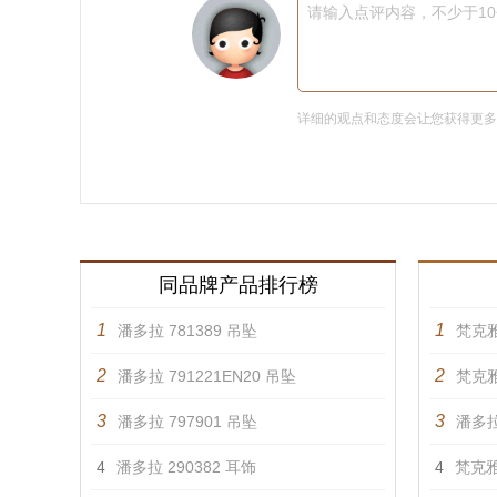
请输入点评内容，不少于1
详细的观点和态度会让您获得更
同品牌产品排行榜
1
1
潘多拉 781389 吊坠
梵克雅
2
2
潘多拉 791221EN20 吊坠
梵克雅
3
3
潘多拉 797901 吊坠
潘多拉
4
潘多拉 290382 耳饰
4
梵克雅