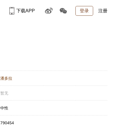
下载APP
登录
注册
：
潘多拉
：
暂无
：
中性
：
790454