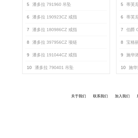
5
潘多拉 791960 吊坠
5
蒂芙尼
6
潘多拉 190923CZ 戒指
6
蒂芙尼 T
7
潘多拉 180986CZ 戒指
7
伯爵 G
8
潘多拉 397956CZ 项链
8
宝格丽 
9
潘多拉 191044CZ 戒指
9
施华洛
10
潘多拉 790401 吊坠
10
施华
关于我们
联系我们
加入我们