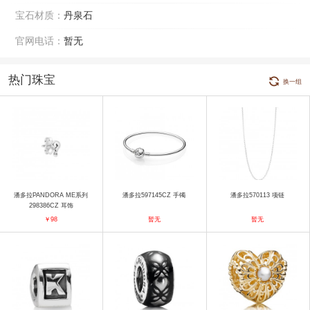
宝石材质：
丹泉石
官网电话：
暂无
热门珠宝
换一组
潘多拉PANDORA ME系列
潘多拉597145CZ 手镯
潘多拉570113 项链
298386CZ 耳饰
￥98
暂无
暂无