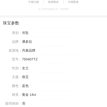
中国大陆
欧洲售价
中国香港
以上为官方媒体公价，仅供参考
珠宝参数
类别：
吊坠
品牌：
潘多拉
发源地：
丹麦品牌
型号：
750407TZ
性别：
女士
主题：
珠宝
颜色：
蓝色
材质：
黄金 14ct
能否拆卸：
否