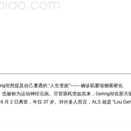
评
rig坦然提及自己遭遇的 “人生变故”—— 确诊肌萎缩侧索硬化
也被称为运动神经元病。尽管噩耗突如其来，Gehrig却在那天
 2 日离世，年仅 37 岁。对许多人而言，ALS 就是 “Lou Gehr
评