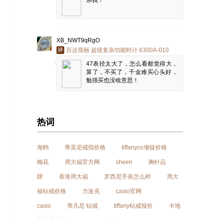
系我！
XB_NWT9qRgO
百达翡丽 超级复杂功能时计 6300A-010
47表径太大了，怎么看都觉得大，
算了，不买了，千金难买心头好，
勉强买也没啥意思！
热词
海鸥
蒂芙尼戒指价格
tiffanyco项链价格
梅花
周大福官方网
sheen
胸针品
牌
香港周大福
罗西尼手表怎么样
周大
福钻戒价格
力洛克
casio官网
casio
蒂凡尼 钻戒
tiffany钻戒报价
卡地