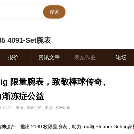
..
5 4091-Set腕表
报价
资讯文章
表友作业
论坛
hrig 限量腕表，致敬棒球传奇、
力渐冻症公益
 11:11
来源：腕表之家
类型：官网动态
遗产，推出 2130 枚限量
腕表
，助力Lou与 Eleanor Gehrig