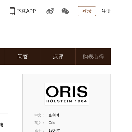
下载APP
登录
注册
问答
点评
购表心得
中文：
豪利时
英文：
Oris
家族
始于：
1904年