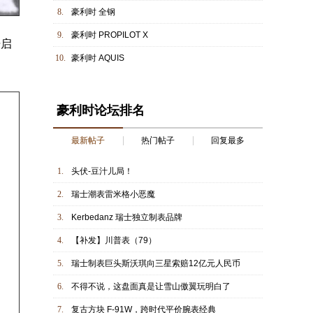
8.
豪利时 全钢
9.
豪利时 PROPILOT X
开启
10.
豪利时 AQUIS
豪利时论坛排名
最新帖子
热门帖子
回复最多
1.
头伏-豆汁儿局！
2.
瑞士潮表雷米格小恶魔
3.
Kerbedanz 瑞士独立制表品牌
4.
【补发】川普表（79）
5.
瑞士制表巨头斯沃琪向三星索赔12亿元人民币
6.
不得不说，这盘面真是让雪山傲翼玩明白了
7.
复古方块 F-91W，跨时代平价腕表经典