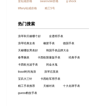
亚钻戒价格
swarovski价格
g shock
tiffany钻戒价格
精工5号
热门搜索
浪琴和天梭哪个好
全透明手表
浪琴经典女表
橡胶手表
德国手表
天梭哪款男表好
韩国手表品牌大全
春季腕表
卡西欧限量版手表
经典手表
卡西欧光波手表
间金水鬼
tissot时尚海浪
浪琴石英表
宝玑大三针
卡西欧军用手表
精工手表推荐
天梭对表
十大名牌手表
guess豹纹手表