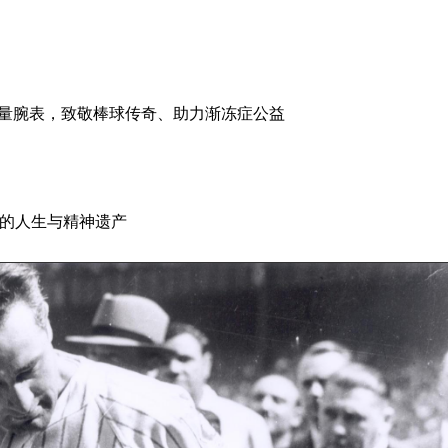
限量腕
表
，致敬棒球传奇、助力渐冻症公益
ig的人生与精神遗产