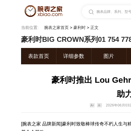
腕表品牌、系列、型号.
当前位置:
腕表之家首页
>
豪利时
>
正文
豪利时BIG CROWN系列01 754 778
表款首页
详细参数
图片
豪利时推出 Lou Ge
助
2026年06月03日
[
腕表之家
品牌新闻]
豪利时
致敬棒球传奇不朽人生与精神