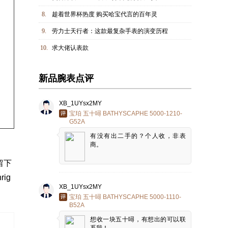
8.
趁着世界杯热度 购买哈宝代言的百年灵
9.
劳力士天行者：这款最复杂手表的演变历程
10.
求大佬认表款
新品腕表点评
XB_1UYsx2MY
宝珀 五十噚 BATHYSCAPHE 5000-1210-
G52A
有没有出二手的？个人收，非表
商。
留下
ig
XB_1UYsx2MY
宝珀 五十噚 BATHYSCAPHE 5000-1110-
B52A
想收一块五十噚，有想出的可以联