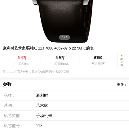
1
/
3
豪利时艺术家系列01 113 7806 4057-07 5 22 96FC腕表
查
5.4万
5.9万
6150
看
全
欧洲售价€
中国内地¥
中国香港HK$
部
注：以上为官方公价，最终售价请咨询当地经销店铺
参数
更多
品牌：
豪利时
系列：
艺术家
机芯类型：
手动机械
机芯型号：
113