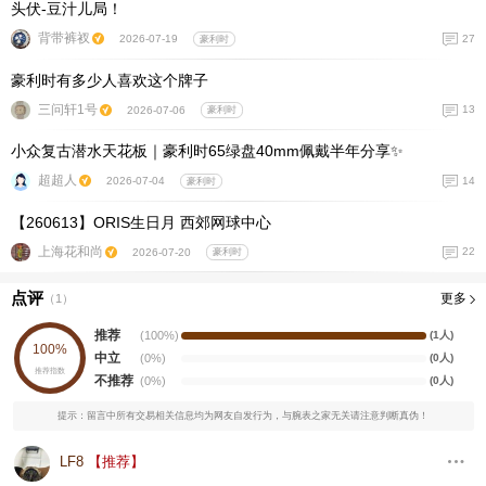
头伏-豆汁儿局！
背带裤衩
27
2026-07-19
豪利时
豪利时有多少人喜欢这个牌子
三问轩1号
13
2026-07-06
豪利时
小众复古潜水天花板｜豪利时65绿盘40mm佩戴半年分享✨
超超人
14
2026-07-04
豪利时
【260613】ORIS生日月 西郊网球中心
上海花和尚
22
2026-07-20
豪利时
点评
更多
（
1
）
推荐
(100%)
(1人)
100%
中立
(0%)
(0人)
推荐指数
不推荐
(0%)
(0人)
提示：留言中所有交易相关信息均为网友自发行为，与腕表之家无关请注意判断真伪！
LF8
【推荐】