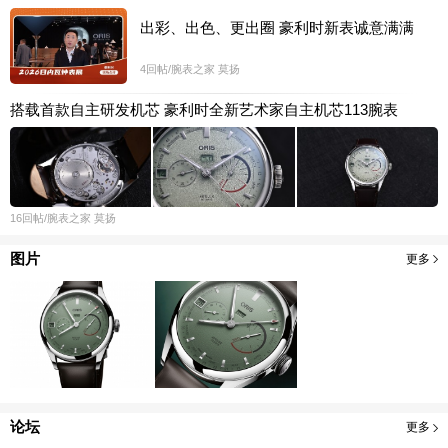
出彩、出色、更出圈 豪利时新表诚意满满
4
回帖
/腕表之家
莫扬
搭载首款自主研发机芯 豪利时全新艺术家自主机芯113腕表
16
回帖
/腕表之家
莫扬
图片
更多
论坛
更多