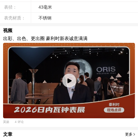
表径：
43毫米
表壳材质：
不锈钢
视频
出彩、出色、更出圈 豪利时新表诚意满满
莫扬
4 评论
文章
更多