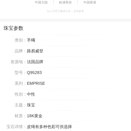
中国大陆
欧洲售价
中国香港
以上为官方媒体公价，仅供参考
珠宝参数
类别：
手镯
品牌：
路易威登
发源地：
法国品牌
型号：
Q95283
系列：
EMPRISE
性别：
中性
主题：
珠宝
材质：
18K黄金
宝石详情：
皮绳有多种色彩可供选择