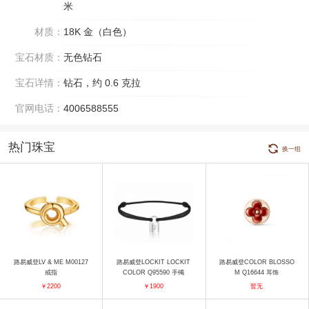
米
材质：
18K 金（白色）
宝石材质：
无色钻石
宝石详情：
钻石，约 0.6 克拉
官网电话：
4006588555
热门珠宝
换一组
路易威登LV & ME M00127
路易威登LOCKIT LOCKIT
路易威登COLOR BLOSSO
戒指
COLOR Q95590 手镯
M Q16644 耳饰
￥2200
￥1900
暂无