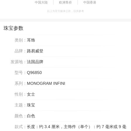
中国大陆
欧洲售价
中国香港
以上为官方媒体公价，仅供参考
珠宝参数
类别：
耳饰
品牌：
路易威登
发源地：
法国品牌
型号：
Q96850
系列：
MONOGRAM INFINI
性别：
女士
主题：
珠宝
颜色：
白色
款式：
长度：约 3.4 厘米，主饰件（单个）：约 7 毫米或 9 毫