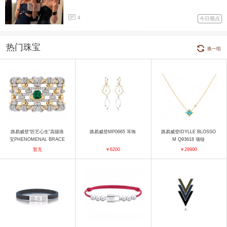
4
今日视点
热门珠宝
换一组
路易威登“匠艺心生”高级珠
路易威登MP0665 耳饰
路易威登IDYLLE BLOSSO
宝PHENOMENAL BRACE
M Q93618 项链
LET 手镯
暂无
￥6200
￥29900