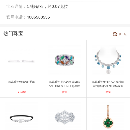
宝石详情：
17颗钻石，约0.07克拉
官网电话：
4006588555
热门珠宝
换一组
路易威登M68096 手镯
路易威登“匠艺之境”高级珠
路易威登MYTHICA“秘境臻
宝FLORESCENSE彩色戒
藏”高级珠宝ENIGMA邃影
指 戒指
项链 项链
￥2350
暂无
暂无