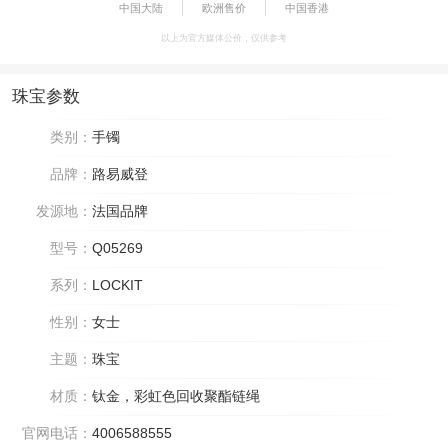
中国大陆
欧洲售价
中国香港
以上为官方媒体公价，仅供参考
珠宝参数
类别：
手镯
品牌：
路易威登
发源地：
法国品牌
型号：
Q05269
系列：
LOCKIT
性别：
女士
主题：
珠宝
材质：
钛金，彩虹色回收聚酯链绳
官网电话：
4006588555