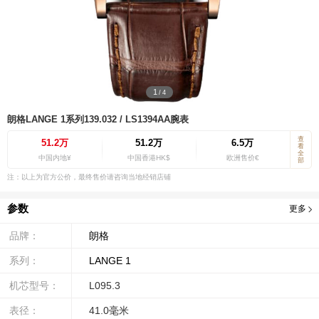
1
/
4
朗格LANGE 1系列139.032 / LS1394AA腕表
查
51.2万
51.2万
6.5万
看
全
中国内地¥
中国香港HK$
欧洲售价€
部
注：以上为官方公价，最终售价请咨询当地经销店铺
参数
更多
品牌：
朗格
系列：
LANGE 1
机芯型号：
L095.3
表径：
41.0毫米