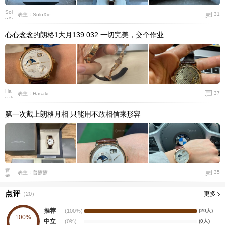
31
表主：SoloXie
心心念念的朗格1大月139.032 一切完美，交个作业
37
表主：Hasaki
第一次戴上朗格月相 只能用不敢相信来形容
35
表主：普擦擦
点评
更多
（
20
）
推荐
(100%)
(20人)
100%
中立
(0%)
(0人)