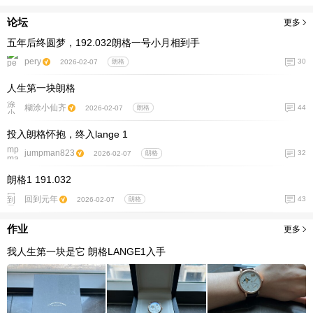
论坛
更多
五年后终圆梦，192.032朗格一号小月相到手
pery
30
2026-02-07
朗格
人生第一块朗格
糊涂小仙齐
44
2026-02-07
朗格
投入朗格怀抱，终入lange 1
jumpman823
32
2026-02-07
朗格
朗格1 191.032
回到元年
43
2026-02-07
朗格
作业
更多
我人生第一块是它 朗格LANGE1入手