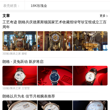
表壳材质：
18K玫瑰金
文章
更多
工艺奇迹 朗格共庆德累斯顿国家艺术收藏馆绿穹珍宝馆成立三百
周年
3
回帖
/腕表之家
滕蛟
朗格 - 灵兔跃动 新岁将启
1
回帖
/腕表之家
王莹莹
朗格以月为名 佳节月相腕表推荐