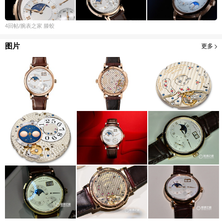
4
回帖
/腕表之家
滕蛟
图片
更多