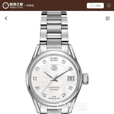
搜索
>
查腕表