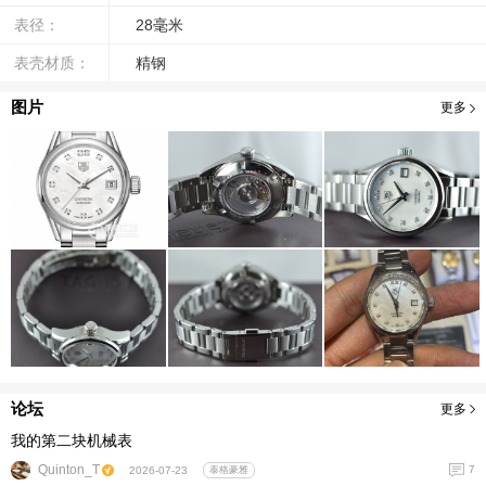
表径：
28毫米
表壳材质：
精钢
图片
更多
论坛
更多
我的第二块机械表
Quinton_T
7
2026-07-23
泰格豪雅