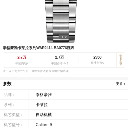
1
/
2
泰格豪雅卡莱拉系列WAR2414.BA0776腕表
查
2.7万
2.7万
2950
看
全
欧洲售价€
中国内地¥
中国香港HK$
部
注：以上为官方公价，最终售价请咨询当地经销店铺
参数
更多
品牌：
泰格豪雅
系列：
卡莱拉
机芯类型：
自动机械
机芯型号：
Calibre 9