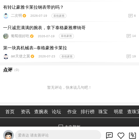
有转让豪雅卡莱拉钢表带的吗？
二次明
6
2026-07-19
泰格豪雅
一只诚意满满的腕表，拿下泰格豪雅摩纳哥
葡萄很好吃
14
2026-07-19
泰格豪雅
第一块真机械表--泰格豪雅卡莱拉
ae天使之翼
19
2026-07-23
泰格豪雅
点评
（
0
）
暂无评论，快来说几句吧！
首页
资讯
查腕表
论坛
作业
排行榜
珠宝
明星
查珠
去电脑版
爱表达 请友善评论
©2026腕表之家 m.xbiao.com