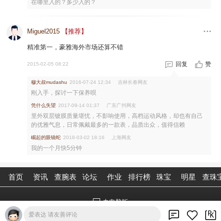
在哪里入的？多少入的？
Miguel2015
【推荐】
精准第一，豪雅海外市场还算不错
回复
赞
2015-02-05 08:22
穆大叔mudashu
吉林长春网友
2016-07-24 12:34
刚入手，探讨一下保养呗
凭什么失望
广东广州网友
2017-09-14 01:37
里外双层镀膜质量堪忧，不影响使用，高档运动风格，却也有自己
的优雅气息，日常佩戴最多的一款表，品质出众，值得信赖
崛起的眼镜蛇
上海网友
2018-03-02 18:16
我的一个月快5分钟
首页
资讯
查腕表
论坛
作业
排行榜
珠宝
明星
查珠
去电脑版
爱表达 请友善评论
©2026腕表之家 m.xbiao.com