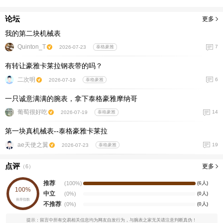
论坛
更多
我的第二块机械表
Quinton_T
7
2026-07-23
泰格豪雅
有转让豪雅卡莱拉钢表带的吗？
二次明
6
2026-07-19
泰格豪雅
一只诚意满满的腕表，拿下泰格豪雅摩纳哥
葡萄很好吃
14
2026-07-19
泰格豪雅
第一块真机械表--泰格豪雅卡莱拉
ae天使之翼
19
2026-07-23
泰格豪雅
点评
更多
（
6
）
推荐
(100%)
(6人)
100%
中立
(0%)
(0人)
推荐指数
不推荐
(0%)
(0人)
提示：留言中所有交易相关信息均为网友自发行为，与腕表之家无关请注意判断真伪！