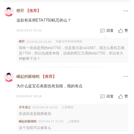
橙荇
【推荐】
这款有采用ETA7750机芯的么？
回复
赞
2018-03-27 01:32
橙荇
内蒙古呼和浩特网友
2018-03-28 23:00
我有一块就是用的eta7750，但是显示是cal1887，我怎么看机芯都
是7750，所以也感觉奇怪，说假的吧它又用的eta7750，所以有大
神解释下没？
崛起的眼镜蛇
【推荐】
为什么蓝宝石表面也有划痕，我的有点
回复
赞
2018-03-02 18:18
月半居士
江苏网友
2018-04-18 16:43
应该应该是镀膜被划
崛起的眼镜蛇
上海网友
2019-04-27 21:23
这个划痕可以修复么