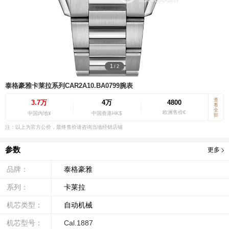
1
/
2
泰格豪雅卡莱拉系列CAR2A10.BA0799腕表
查
3.7万
4万
4800
看
全
欧洲售价€
中国内地¥
中国香港HK$
部
注：以上为官方公价，最终售价请咨询当地经销店铺
参数
更多
品牌：
泰格豪雅
系列：
卡莱拉
机芯类型：
自动机械
机芯型号：
Cal.1887