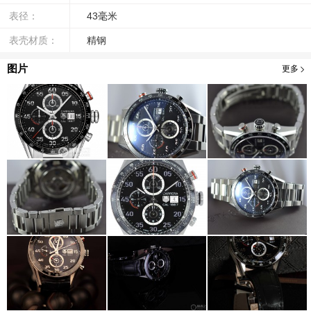
表径：
43毫米
表壳材质：
精钢
图片
更多