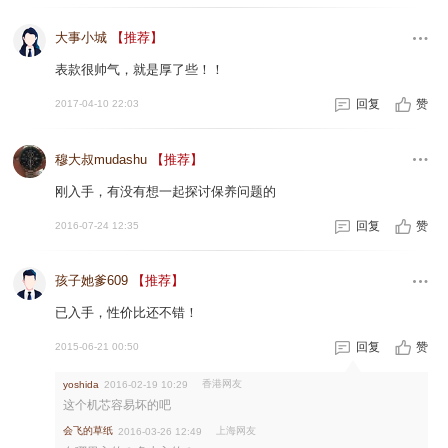
大事小城
【推荐】
表款很帅气，就是厚了些！！
回复
赞
2017-04-10 22:03
穆大叔mudashu
【推荐】
刚入手，有没有想一起探讨保养问题的
回复
赞
2016-07-24 12:35
孩子她爹609
【推荐】
已入手，性价比还不错！
回复
赞
2015-06-21 00:50
香港网友
yoshida
2016-02-19 10:29
这个机芯容易坏的吧
会飞的草纸
上海网友
2016-03-26 12:49