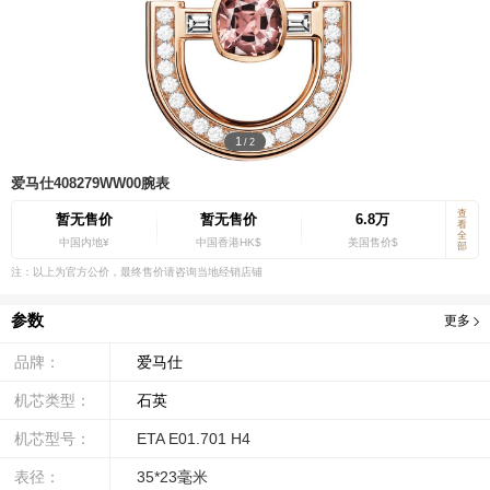
1
/
2
爱马仕408279WW00腕表
查
暂无售价
暂无售价
6.8万
看
全
中国内地¥
中国香港HK$
美国售价$
部
注：以上为官方公价，最终售价请咨询当地经销店铺
参数
更多
品牌：
爱马仕
机芯类型：
石英
机芯型号：
ETA E01.701 H4
表径：
35*23毫米