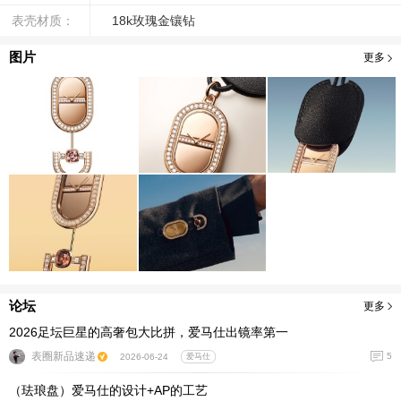
表壳材质：
18k玫瑰金镶钻
图片
更多
论坛
更多
2026足坛巨星的高奢包大比拼，爱马仕出镜率第一
表圈新品速递
5
2026-06-24
爱马仕
（珐琅盘）爱马仕的设计+AP的工艺