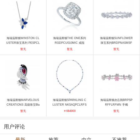
海瑞温斯顿WINSTON CL
海瑞温斯顿THE ONE系列
海瑞温斯顿SUNFLOWER
USTER珠宝系列 PESPCL
RGDPCU010MIC 戒指
珠宝系列BRDPNASMSF
PMWC 吊坠
手镯
暂无
暂无
暂无
海瑞温斯顿MARVELOUS
海瑞温斯顿SPARKLING C
海瑞温斯顿勿忘我BRPSP
CREATIONS 高级珠宝Blu
LUSTER NKSAQPCLRFS
RFFLRFMN 手镯
e Magpie胸针 胸针
PC 项链
暂无
￥684900
暂无
用户评论
最新
推荐
中立
不推荐