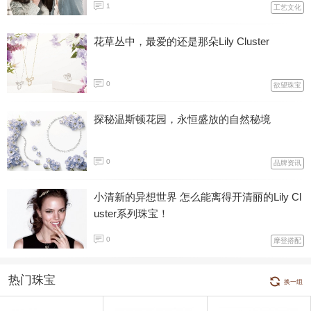
1
工艺文化
花草丛中，最爱的还是那朵Lily Cluster
0
欲望珠宝
探秘温斯顿花园，永恒盛放的自然秘境
0
品牌资讯
小清新的异想世界 怎么能离得开清丽的Lily Cl
uster系列珠宝！
0
摩登搭配
热门珠宝
换一组