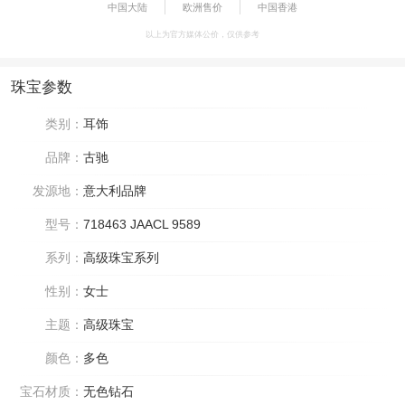
中国大陆
欧洲售价
中国香港
以上为官方媒体公价，仅供参考
珠宝参数
类别：
耳饰
品牌：
古驰
发源地：
意大利品牌
型号：
718463 JAACL 9589
系列：
高级珠宝系列
性别：
女士
主题：
高级珠宝
颜色：
多色
宝石材质：
无色钻石