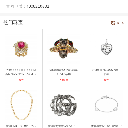
官网电话：
4008210582
热门珠宝
换一组
古驰GUCCI ALLEGORIA
古驰时尚首饰515833 I847
古驰银饰YBG455274001
高级珠宝773512 J74G4 84
8 8517 手镯
项链
89 戒指
暂无
￥6000
暂无
古驰LINK TO LOVE 7445
古驰时尚首饰529050 J1D5
古驰银饰391562 J8400 07