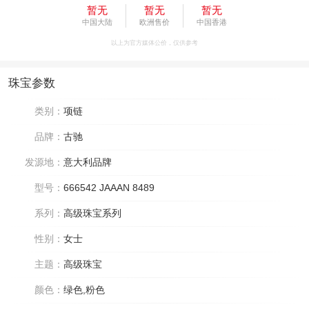
暂无
暂无
暂无
中国大陆
欧洲售价
中国香港
以上为官方媒体公价，仅供参考
珠宝参数
类别：
项链
品牌：
古驰
发源地：
意大利品牌
型号：
666542 JAAAN 8489
系列：
高级珠宝系列
性别：
女士
主题：
高级珠宝
颜色：
绿色,粉色