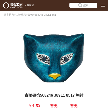
>
查珠宝
搜索
珠宝报价
>
古驰珠宝
>
银饰
>
568246 J89L1 8517
古驰银饰568246 J89L1 8517 胸针
￥4150
暂无
暂无