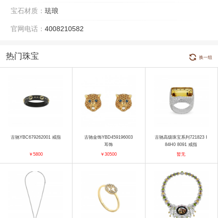
宝石材质：
珐琅
官网电话：
4008210582
热门珠宝
换一组
古驰YBC679262001 戒指
古驰金饰YBD459196003
古驰高级珠宝系列721823 I
耳饰
84H0 8091 戒指
￥5800
￥30500
暂无