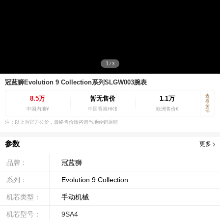
1
/
3
冠蓝狮Evolution 9 Collection系列SLGW003腕表
查
8.5万
暂无售价
1.1万
看
全
中国内地¥
中国香港HK$
欧洲售价€
部
注：以上为官方公价，最终售价请咨询当地经销店铺
参数
更多
品牌：
冠蓝狮
系列：
Evolution 9 Collection
机芯类型：
手动机械
机芯型号：
9SA4