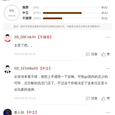
推荐
(0%)
(0人)
0%
中立
(67%)
(2人)
推荐指数
不推荐
(33%)
(1人)
提示：留言中所有交易相关信息均为网友自发行为，与腕表之家无关请注意判断真伪！
XB_D0FJdtJH
【不推荐】
太贵了吧。。
回复
赞
2026-03-08 00:39
XB_147nH6eX8
【中立】
从宣传来看不错，很想上手感受一下实物。可惜gs国内的店少的
可怜，北京貌似也没门店了。不过这个价格决定了这表注定是小
众玩家的选择。
回复
赞
2024-08-04 22:20
敌人劫
【中立】