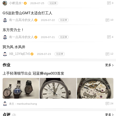
小桥流水~
3
2026-07-25
冠蓝狮
GS这款雪山GMT太适合打工人
有一点高冷的女人
10
2026-07-22
冠蓝狮
东方劳力士！
有一点高冷的女人
4
2026-07-21
冠蓝狮
巽为风 水风井
XB_13YIqE7r0
12
2026-07-23
冠蓝狮
作业
更多
上手轻薄细节出众 冠蓝狮slgw003首发
24
表主：manbushachang
点评
更多
（
3
）