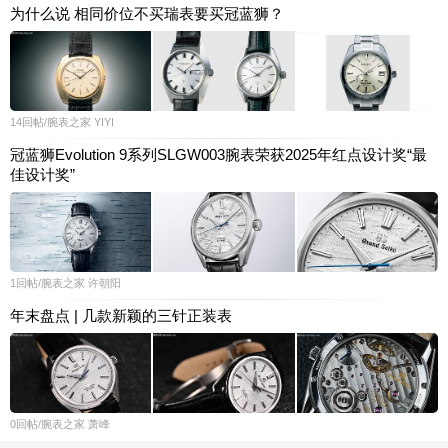
为什么说 相同价位不买瑞表要买冠蓝狮？
14
回帖
/腕表之家
YIYI
冠蓝狮Evolution 9系列SLGW003腕表荣获2025年红点设计奖“最
佳设计奖”
1
回帖
/腕表之家
许朝阳
年末盘点 | 几款新颖的三针正装表
0
回帖
/腕表之家
萧峰