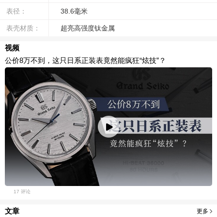
表径：
38.6毫米
表壳材质：
超亮高强度钛金属
视频
公价8万不到，这只日系正装表竟然能疯狂“炫技”？
17 评论
文章
更多