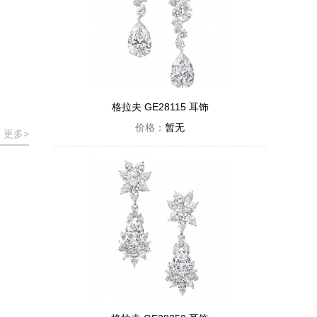
格拉夫 GE28115 耳饰
价格：
暂无
更多>