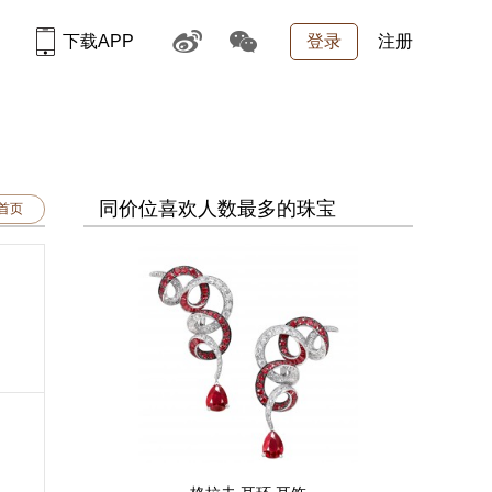
下载APP
登录
注册
同价位喜欢人数最多的珠宝
品首页