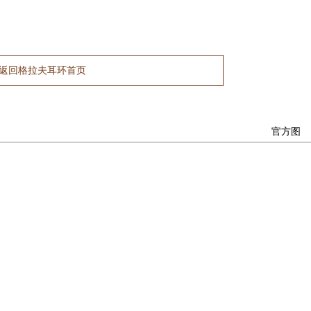
<返回格拉夫耳环首页
官方图