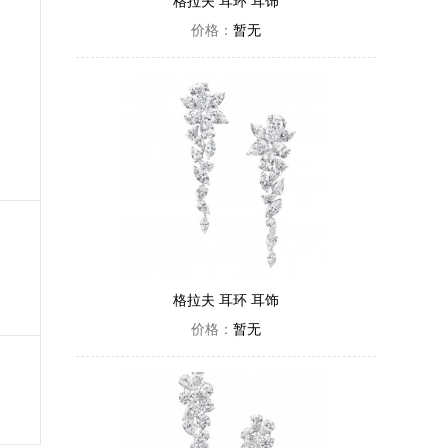
格拉夫 耳环 耳饰
价格：
暂无
格拉夫 耳环 耳饰
价格：
暂无