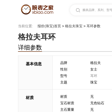
腕表品牌、系列、型号.
当前位置:
报价(珠宝)首页
>
格拉夫珠宝
>
耳环参数
格拉夫耳环
详细参数
品牌
格拉夫
基本信息
性别
女士
型号
耳环
主题
珠宝
材质
无
材质
宝石材质
无色钻石
主石重量
无