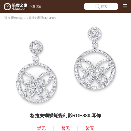
>
查珠宝
搜索
珠宝报价
>
格拉夫珠宝
>
蝴蝶
>
RGE880
格拉夫蝴蝶蝴蝶幻影RGE880 耳饰
暂无
暂无
暂无