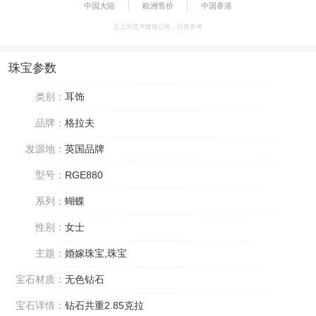
中国大陆
欧洲售价
中国香港
以上为官方媒体公价，仅供参考
珠宝参数
类别：
耳饰
品牌：
格拉夫
发源地：
英国品牌
型号：
RGE880
系列：
蝴蝶
性别：
女士
主题：
婚嫁珠宝,珠宝
宝石材质：
无色钻石
宝石详情：
钻石共重2.85克拉