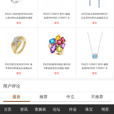
ENZO VAVA系列FEELING
ENZO CANDY BOX 糖果
ENZO钻石系列MOMENT
心意18K白金镶透辉石戒指
盒系列HAND CANDY 水
纪念系列18K白金镶蓝宝石
戒指
果硬糖18K玫瑰金镶枕形紫
及钻石耳饰 耳饰
暂无
暂无
暂无
晶戒指 戒指
ENZO彩宝系列OCEAN 海
ENZO经典系列彩虹系列18
ENZO CANDY BOX 糖果
洋系列18K黄金白金镶钻石
K黃金彩色宝石戒指 戒指
盒系列HAND CANDY 水
戒指 戒指
果硬糖18K白金镶圆形托帕
暂无
暂无
暂无
石项链 项链
用户评论
最新
推荐
中立
不推荐
首页
资讯
查腕表
论坛
作业
珠宝
明星