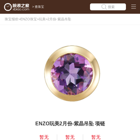
>
查珠宝
搜索
珠宝报价
>
ENZO珠宝
>
玩美
>
2月份-紫晶吊坠
ENZO玩美2月份-紫晶吊坠 项链
暂无
暂无
暂无