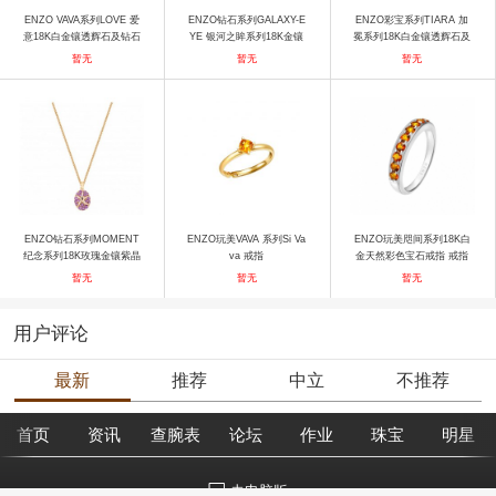
ENZO VAVA系列LOVE 爱
ENZO钻石系列GALAXY-E
ENZO彩宝系列TIARA 加
意18K白金镶透辉石及钻石
YE 银河之眸系列18K金镶
冕系列18K白金镶透辉石及
戒指 戒指
钻石戒指 戒指
钻石戒指 戒指
暂无
暂无
暂无
ENZO钻石系列MOMENT
ENZO玩美VAVA 系列Si Va
ENZO玩美咫间系列18K白
纪念系列18K玫瑰金镶紫晶
va 戒指
金天然彩色宝石戒指 戒指
吊坠 吊坠
暂无
暂无
暂无
用户评论
最新
推荐
中立
不推荐
首页
资讯
查腕表
论坛
作业
珠宝
明星
去电脑版