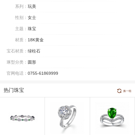
系列：
玩美
性别：
女士
主题：
珠宝
材质：
18K黄金
宝石材质：
绿柱石
琢型分类：
圆形
官网电话：
0755-61869999
热门珠宝
换一组