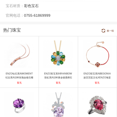
宝石材质：
彩色宝石
官网电话：
0755-61869999
热门珠宝
换一组
ENZO钻石系列MOMENT
ENZO彩宝系列RAINBOW
ENZO彩宝系列BEGONIA
纪念系列18K玫瑰金镶石榴
彩虹系列18K黄金镶透輝石
故宫宫廷文化XENZO海棠
石及钻石项链 项链
黃晶托帕石及钻石吊坠 吊
系列故宫宫廷文化 x ENZO
暂无
暂无
暂无
坠
海棠系列 18K金镶红玛瑙及
石榴石手链 手镯