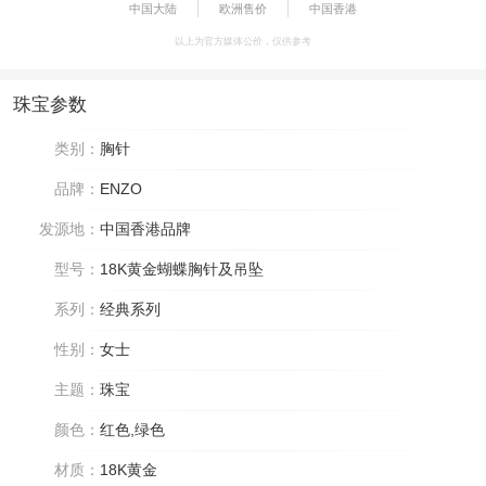
中国大陆
欧洲售价
中国香港
以上为官方媒体公价，仅供参考
珠宝参数
类别：
胸针
品牌：
ENZO
发源地：
中国香港品牌
型号：
18K黄金蝴蝶胸针及吊坠
系列：
经典系列
性别：
女士
主题：
珠宝
颜色：
红色,绿色
材质：
18K黄金