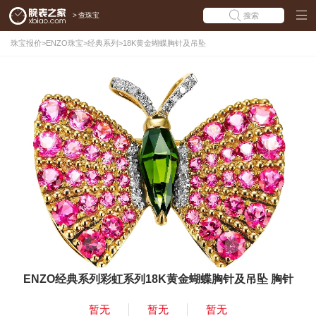
>
查珠宝
搜索
珠宝报价
>
ENZO珠宝
>
经典系列
>
18K黄金蝴蝶胸针及吊坠
ENZO经典系列彩虹系列18K黄金蝴蝶胸针及吊坠 胸针
暂无
暂无
暂无