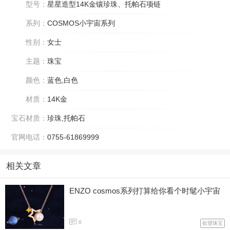
型号：
星星造型14K金镶珍珠、托帕石项链
系列：
COSMOS小宇宙系列
性别：
女士
主题：
珠宝
颜色：
蓝色,白色
材质：
14K金
宝石材质：
珍珠,托帕石
官网电话：
0755-61869999
相关文章
ENZO cosmos系列打算给你看个时髦小宇宙
0
欲望珠宝