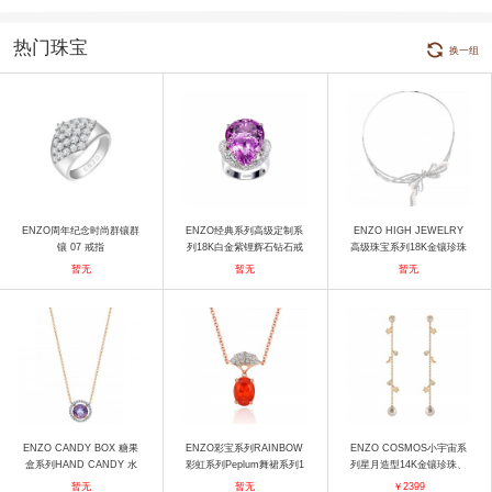
热门珠宝
换一组
ENZO周年纪念时尚群镶群
ENZO经典系列高级定制系
ENZO HIGH JEWELRY
镶 07 戒指
列18K白金紫锂辉石钻石戒
高级珠宝系列18K金镶珍珠
指 戒指
及钻石项链 项链
暂无
暂无
暂无
ENZO CANDY BOX 糖果
ENZO彩宝系列RAINBOW
ENZO COSMOS小宇宙系
盒系列HAND CANDY 水
彩虹系列Peplum舞裙系列1
列星月造型14K金镶珍珠、
果硬糖18K玫瑰金镶圆形紫
8K玫瑰金镶火欧泊及钻石
托帕石耳饰 耳饰
暂无
暂无
￥2399