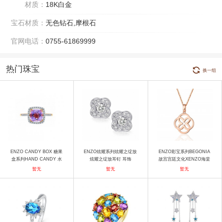
材质：
18K白金
宝石材质：
无色钻石,摩根石
官网电话：
0755-61869999
热门珠宝
换一组
ENZO CANDY BOX 糖果
ENZO炫耀系列炫耀之绽放
ENZO彩宝系列BEGONIA
盒系列HAND CANDY 水
炫耀之绽放耳钉 耳饰
故宫宫廷文化XENZO海棠
果硬糖18K玫瑰金镶枕形紫
系列故宫宫廷文化 x ENZO
暂无
暂无
暂无
晶戒指 戒指
海棠系列 14K金吊坠 项链