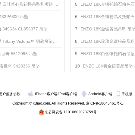
 四叶草心形钥匙吊坠和项链 吊坠
5
ENZO 18K金镶托帕石粉色石榴石
33PA600 吊坠
6
ENZO 18K金镶粉晶及托帕石吊
349634 CL856977 吊坠
7
ENZO 18K金镶黄晶吊坠 吊
iffany Victoria™ 钥匙吊坠项链 吊坠
8
ENZO 18K玫瑰金镶粉晶及粉红碧玺
世奇 5512095 吊坠
9
ENZO 18K白金镶托帕石吊坠
洛世奇 5428336 吊坠
10
ENZO 18K黃金镶黄晶吊坠
用户服务协议
iPhone客户端
/
iPad客户端
Android客户端
手机版
Copyright © xBiao.com. All Rights Reserved.
京ICP备18045461号-1
京公网安备 11010802023759号