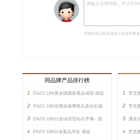
请输入点评内容，不少于1
详细的观点和态度会让您获得更
同品牌产品排行榜
1
1
ENZO 18K黄金镶圆形黄晶戒指 戒指
梵克雅
2
2
ENZO 18K玫瑰金镶摩根石及钻石戒指 戒指
梵克雅
3
3
ENZO 18K白金绿碧玺钻石手镯 - 碧缘系列 手镯
潘多拉
4
ENZO 18K白金紫晶吊坠 项链
4
梵克雅