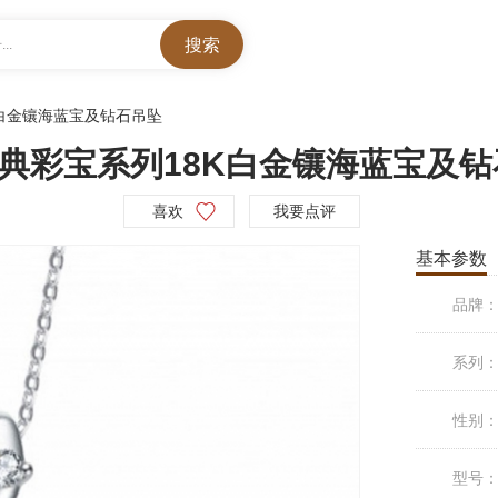
..
K白金镶海蓝宝及钻石吊坠
C 经典彩宝系列18K白金镶海蓝宝及
喜欢
我要点评
基本参数
品牌
系列
性别
型号