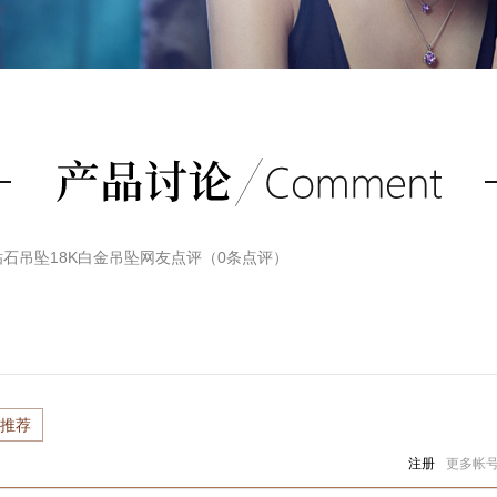
钻石吊坠18K白金吊坠
网友点评（
0
条点评）
推荐
注册
更多帐