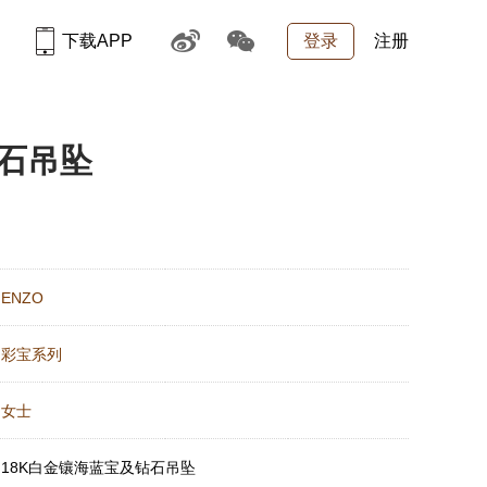
下载APP
登录
注册
钻石吊坠
：
ENZO
：
彩宝系列
：
女士
：
18K白金镶海蓝宝及钻石吊坠