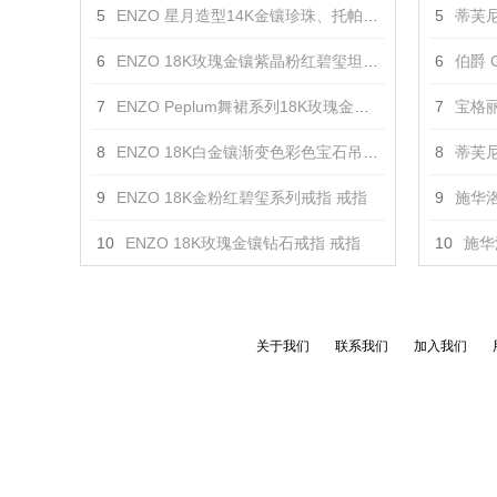
5
ENZO 星月造型14K金镶珍珠、托帕石项链 项链
5
蒂芙尼
6
ENZO 18K玫瑰金镶紫晶粉红碧玺坦桑石黄晶红色碧玺柠檬晶及钻石胸针 胸针
6
伯爵 G
7
ENZO Peplum舞裙系列18K玫瑰金镶黄晶碧玺白托帕及钻石吊坠 项链
7
宝格丽 
8
ENZO 18K白金镶渐变色彩色宝石吊坠戒指 戒指
8
蒂芙尼 T
9
ENZO 18K金粉红碧玺系列戒指 戒指
9
施华洛
10
ENZO 18K玫瑰金镶钻石戒指 戒指
10
施华
关于我们
联系我们
加入我们