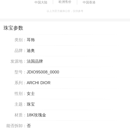
欧洲售价
中国大陆
中国香港
以上为官方媒体公价，仅供参考
珠宝参数
类别：
耳饰
品牌：
迪奥
发源地：
法国品牌
型号：
JDIO95008_0000
系列：
ARCHI DIOR
性别：
女士
主题：
珠宝
材质：
18K玫瑰金
能否拆卸：
否