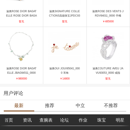
迪奥ROSE DIOR BAGAT
迪奥SIGNATURE COLLE
迪奥ROSE DES VENTS J
ELLE ROSE DIOR BAGA
CTIONS高级珠宝JPDC93
RDV94011_0000 手镯
TELLE 750/1000玫瑰金戒
081 戒指
暂无
暂无
￥485000
指，镶嵌粉色钻石，中号
戒指
迪奥ROSE DIOR BAGAT
迪奥OUI JOUI95041_000
迪奥COUTURE AVEU JA
ELLE JBAG94511_0000
0 耳饰
VU93053_0000 戒指
项链
￥980000
￥14800
暂无
用户评论
最新
推荐
中立
不推荐
首页
资讯
查腕表
论坛
作业
珠宝
明星