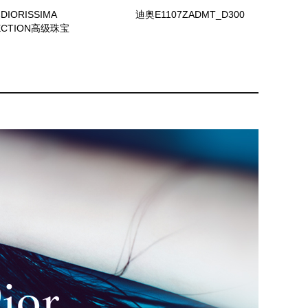
DIORISSIMA
迪奥E1107ZADMT_D300
ECTION高级珠宝
SMA93028