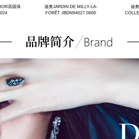
DIOR高级珠
迪奥JARDIN DE MILLY-LA-
迪奥
024
FORÊT JBDN94027 0000
COLL
J