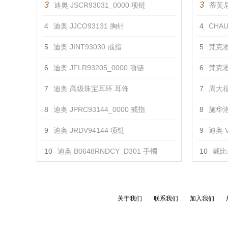
3
3
迪奥 JSCR93031_0000 项链
蒂芙尼 
4
迪奥 JJCO93131 胸针
4
CHAU
5
迪奥 JINT93030 戒指
5
梵克雅
6
迪奥 JFLR93205_0000 项链
6
梵克雅
7
迪奥 高级珠宝耳环 耳饰
7
周大福
8
迪奥 JPRC93144_0000 戒指
8
施华洛
9
迪奥 JRDV94144 项链
9
迪奥 V
10
迪奥 B0648RNDCY_D301 手镯
10
戴比
关于我们
联系我们
加入我们