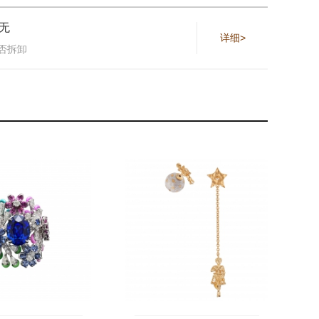
无
详细>
否拆卸