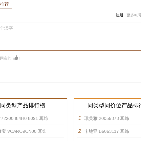
推荐
注册
更多帐
0个汉字
多网友的
！
同类型产品排行榜
同类型同价位产品排
1
72200 I84H0 8091 耳饰
玳美雅 20055873 耳饰
2
宝 VCARO9CN00 耳饰
卡地亚 B6063117 耳饰