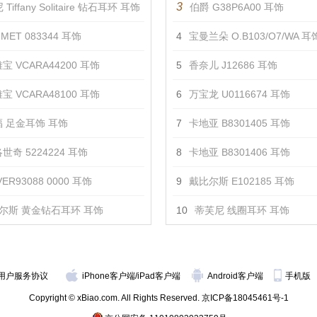
3
Tiffany Solitaire 钻石耳环 耳饰
伯爵 G38P6A00 耳饰
MET 083344 耳饰
4
宝曼兰朵 O.B103/O7/WA 耳
宝 VCARA44200 耳饰
5
香奈儿 J12686 耳饰
宝 VCARA48100 耳饰
6
万宝龙 U0116674 耳饰
 足金耳饰 耳饰
7
卡地亚 B8301405 耳饰
世奇 5224224 耳饰
8
卡地亚 B8301406 耳饰
ER93088 0000 耳饰
9
戴比尔斯 E102185 耳饰
尔斯 黄金钻石耳环 耳饰
10
蒂芙尼 线圈耳环 耳饰
用户服务协议
iPhone客户端
/
iPad客户端
Android客户端
手机版
Copyright © xBiao.com. All Rights Reserved.
京ICP备18045461号-1