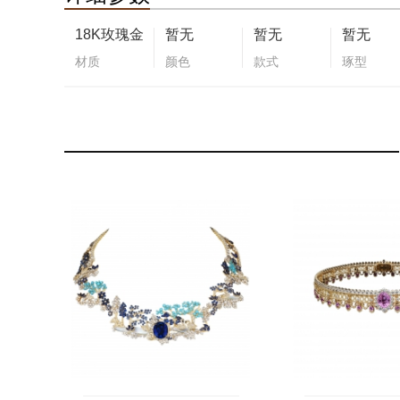
18K玫瑰金
暂无
暂无
暂无
材质
颜色
款式
琢型