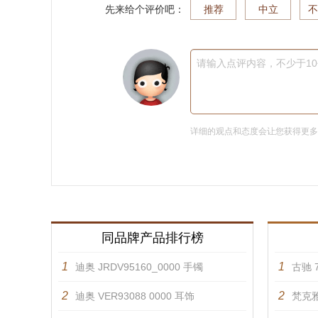
先来给个评价吧：
推荐
中立
不
请输入点评内容，不少于1
详细的观点和态度会让您获得更
同品牌产品排行榜
1
1
迪奥 JRDV95160_0000 手镯
古驰 7
2
2
迪奥 VER93088 0000 耳饰
梵克雅