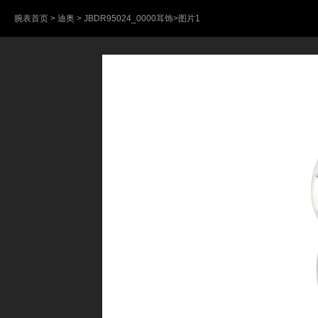
腕表首页
>
迪奥
>
JBDR95024_0000耳饰
>图片1