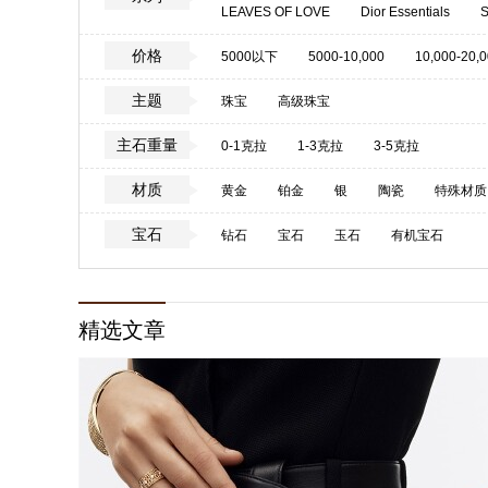
LEAVES OF LOVE
Dior Essentials
DIOR À VERSAILLES
ROSE DIOR BAG
价格
5000以下
5000-10,000
10,000-20,
DIOR À VERSAILLES, PIÈCES SECRÈTES
主题
珠宝
高级珠宝
LUCKY DIOR
DIORAMA PRÉCIEUSE
REINES ET ROIS
套系
主石重量
0-1克拉
1-3克拉
3-5克拉
材质
黄金
铂金
银
陶瓷
特殊材质
宝石
钻石
宝石
玉石
有机宝石
精选文章