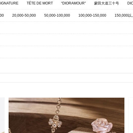
SIGNATURE
TÉTE DE MORT
“DIORAMOUR”
蒙田大道三十号
DI
ATELLE
GEM DIOR
SOIE DIOR
CHER DIOR
INCROYABLES & 
000
20,000-50,000
50,000-100,000
100,000-150,000
150,000以
ROSE DIOR PRÉ CATELAN
DIOR TRIBALES
LE BAL
GRANVIL
DIOR ET D'OPALES
GOURMAND
ROSE DIOR POP
ASTRO DIOR