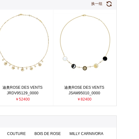
换一组
迪奥ROSE DES VENTS
迪奥ROSE DES VENTS
JRDV95129_0000
JSAM95010_0000
￥52400
￥82400
COUTURE
BOIS DE ROSE
MILLY CARNIVORA