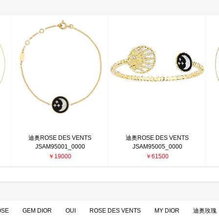
迪奥ROSE DES VENTS
迪奥ROSE DES VENTS
JSAM95001_0000
JSAM95005_0000
￥19000
￥61500
OSE
GEM DIOR
OUI
ROSE DES VENTS
MY DIOR
迪奥玫瑰