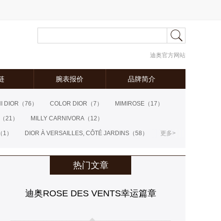
迪奥官方网站
链
腕表报价
品牌简介
I DIOR
（76）
COLOR DIOR
（7）
MIMIROSE
（17）
（21）
MILLY CARNIVORA
（12）
（1）
DIOR À VERSAILLES, CÔTÉ JARDINS
（58）
更多>
ER DIOR
（29）
CATELAN
（17）
DIOR TRIBALES
（25）
LE BAL
（9）
热门文章
R ET D'OPALES
（12）
GOURMAND
（8）
迪奥ROSE DES VENTS幸运篇章