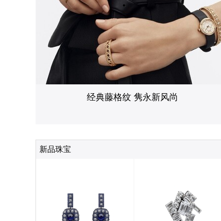
经典藤格纹 隽永新风尚
新品珠宝