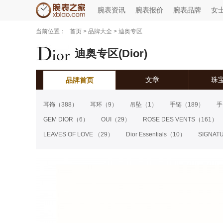
腕表资讯
腕表报价
腕表品牌
女
当前位置：
首页
>
品牌大全
>
迪奥专区
迪奥专区(Dior)
文章
珠
品牌首页
耳饰
（388）
耳环
（9）
吊坠
（1）
手链
（189）
手
GEM DIOR
（6）
OUI
（29）
ROSE DES VENTS
（161）
LEAVES OF LOVE
（29）
Dior Essentials
（10）
SIGNAT
DIOR DIOR DIOR
（66）
DIOR À VERSAILLES
（49）
RO
INCROYABLES & MERVEILLEUSES
（22）
PRECIEUSES
（2
GRANVILLE
（12）
DIOR SHADES
（15）
GALONS DI
ROSE DIOR POP
（14）
ASTRO DIOR
（12）
JARDIN DE