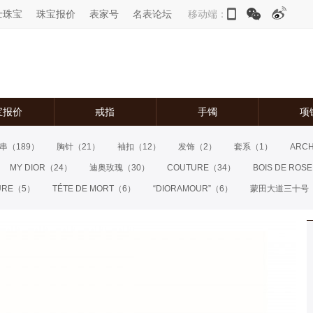
士珠宝
珠宝报价
表家号
名表论坛
移动端：
宝报价
戒指
手镯
项
串
（189）
胸针
（21）
袖扣
（12）
发饰
（2）
套系
（1）
ARCH
MY DIOR
（24）
迪奥玫瑰
（30）
COUTURE
（34）
BOIS DE ROSE
URE
（5）
TÉTE DE MORT
（6）
“DIORAMOUR”
（6）
蒙田大道三十号
SE DIOR BAGATELLE
（37）
GEM DIOR
（60）
SOIE DIOR
（32）
CH
3）
DIOR À VERSAILLES, PIÈCES SECRÈTES
（23）
ROSE DIOR PRÉ 
OR高级珠宝
（35）
LUCKY DIOR
（8）
DIORAMA PRÉCIEUSE
（9）
DIO
 MILLY-LA-FORÊT
（6）
MA BAGUE
（7）
REINES ET ROIS
（4）