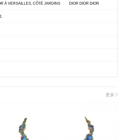
OR À VERSAILLES, CÔTÉ JARDINS
DIOR DIOR DIOR
MERVEILLEUSES
PRECIEUSES
上
LE
DIOR SHADES
GALONS DIOR高级珠宝
JARDIN DE MILLY-LA-FORÊT
MA BAGUE
更多