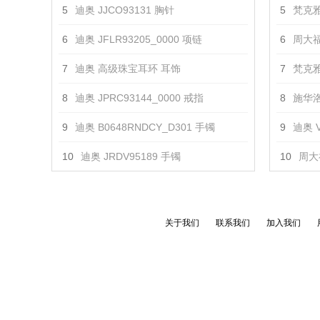
5
迪奥 JJCO93131 胸针
5
梵克雅
6
迪奥 JFLR93205_0000 项链
6
周大福
7
迪奥 高级珠宝耳环 耳饰
7
梵克雅
8
迪奥 JPRC93144_0000 戒指
8
施华洛
9
迪奥 B0648RNDCY_D301 手镯
9
迪奥 V
10
迪奥 JRDV95189 手镯
10
周大
关于我们
联系我们
加入我们