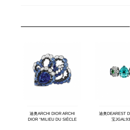
迪奥ARCHI DIOR ARCHI
迪奥DEAREST 
DIOR “MILIEU DU SIÈCLE
宝JGAL93
SAPHIR”戒指