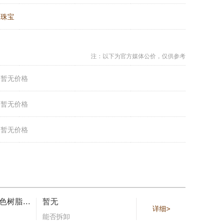
：
珠宝
注：以下为官方媒体公价，仅供参考
：
暂无价格
：
暂无价格
：
暂无价格
白色水晶和白色树脂圆珠耳环，点缀多款配饰
暂无
详细>
能否拆卸