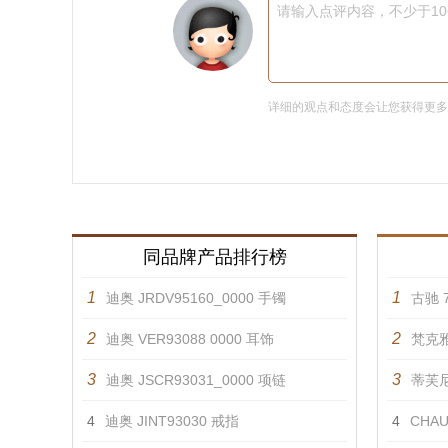
请输入点评内容，不少于1
详细的观点和态度会让您获得更
同品牌产品排行榜
1
1
迪奥 JRDV95160_0000 手镯
古驰 7
2
2
迪奥 VER93088 0000 耳饰
梵克雅
3
3
迪奥 JSCR93031_0000 项链
蒂芙尼 
4
迪奥 JINT93030 戒指
4
CHAU