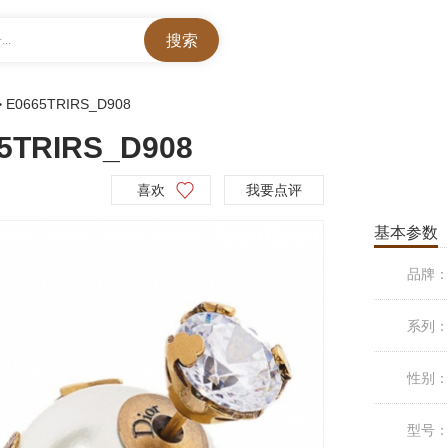
..
>
E0665TRIRS_D908
5TRIRS_D908
喜欢
我要点评
基本参数
品牌
系列
性别
型号