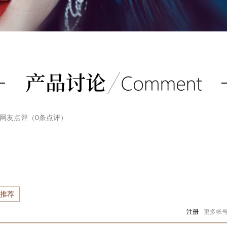
网友点评（
0
条点评）
推荐
注册
更多帐