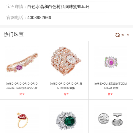
宝石详情：
白色水晶和白色树脂圆珠蜜蜂耳环
官网电话：
4008982666
热门珠宝
换一组
迪奥DIOR DIOR DIOR D
迪奥DIOR DIOR DIOR JI
迪奥EXQUIS高级珠宝JDM
entelle Tulle粉色蓝宝石掌
NT93056 戒指
D93244 戒指
链 手镯
暂无
暂无
暂无