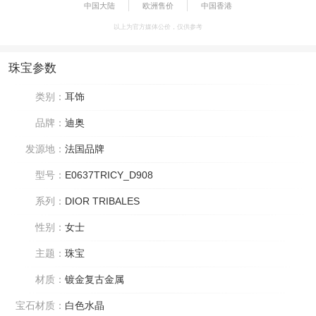
中国大陆
欧洲售价
中国香港
以上为官方媒体公价，仅供参考
珠宝参数
类别：
耳饰
品牌：
迪奥
发源地：
法国品牌
型号：
E0637TRICY_D908
系列：
DIOR TRIBALES
性别：
女士
主题：
珠宝
材质：
镀金复古金属
宝石材质：
白色水晶