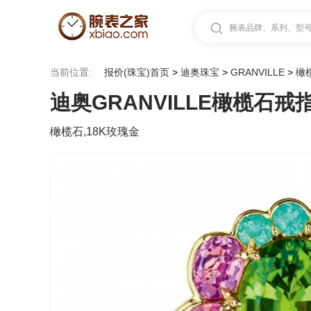
腕表品牌、系列、型号.
当前位置:
报价(珠宝)首页
>
迪奥珠宝
>
GRANVILLE
>
橄
迪奥GRANVILLE橄榄石戒
橄榄石,18K玫瑰金