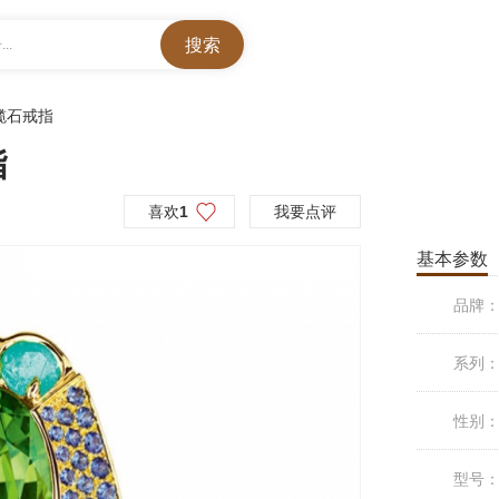
..
榄石戒指
指
喜欢
1
我要点评
基本参数
品牌
系列
性别
型号