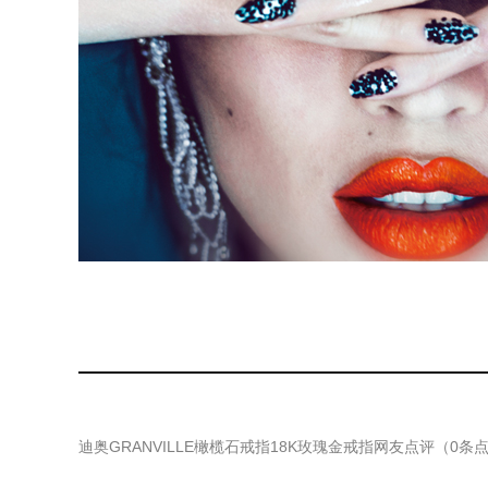
迪奥GRANVILLE橄榄石戒指18K玫瑰金戒指
网友点评（
0
条