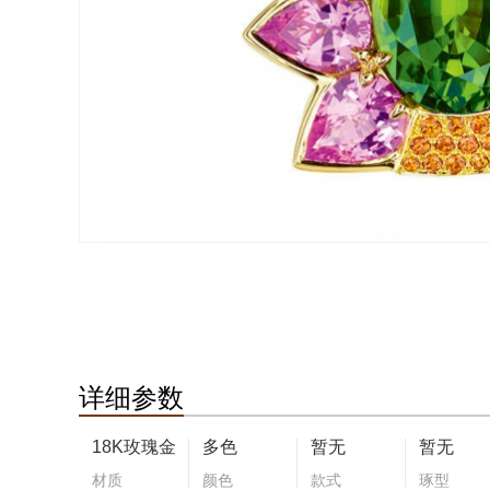
详细参数
18K玫瑰金
多色
暂无
暂无
材质
颜色
款式
琢型