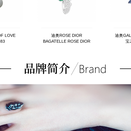
F LOVE
迪奥ROSE DIOR
迪奥GAL
083
BAGATELLE ROSE DIOR
宝J
BAGATELLE戒指