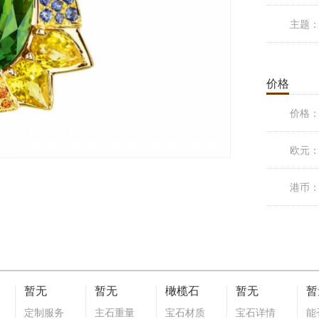
主题
价格
价格
欧元
港币
暂无
暂无
橄榄石
暂无
暂
定制服务
主石重量
宝石材质
宝石详情
能