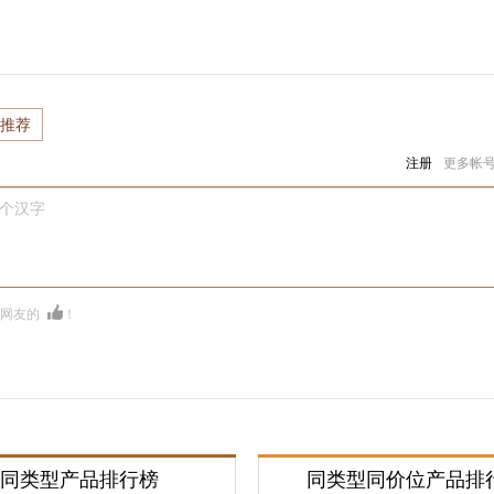
推荐
注册
更多帐
0个汉字
多网友的
！
同类型产品排行榜
同类型同价位产品排