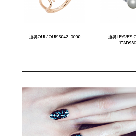
迪奥OUI JOUI95042_0000
迪奥LEAVES O
JTAD93