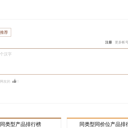
推荐
注册
更多帐
0个汉字
多网友的
！
同类型产品排行榜
同类型同价位产品排