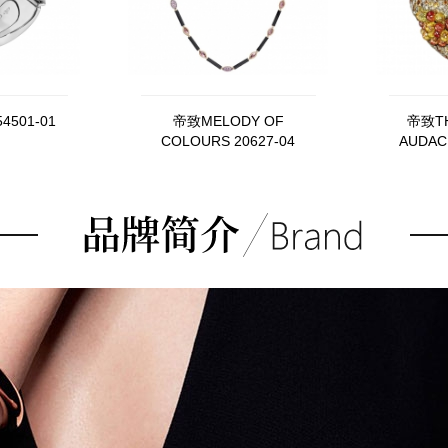
4501-01
帝致MELODY OF
帝致TH
COLOURS 20627-04
AUDA