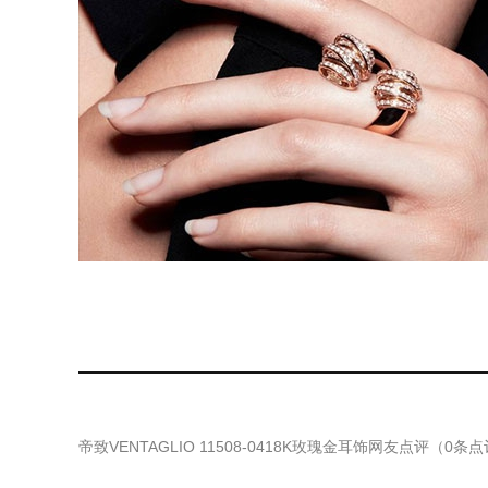
帝致VENTAGLIO 11508-0418K玫瑰金耳饰
网友点评（
0
条点