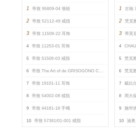
1
1
帝致 95809-04 项链
古驰 7
2
2
帝致 52112-49 戒指
梵克雅
3
3
帝致 11508-22 耳饰
蒂芙尼 
4
帝致 11253-01 耳饰
4
CHAU
5
帝致 51508-03 戒指
5
梵克雅
6
帝致 The Art of de GRISOGONO Creation I 项链 项链
6
梵克雅
7
帝致 19101-11 耳饰
7
戴比尔
8
帝致 54002-08 戒指
8
周大福
9
帝致 44181-18 手镯
9
施华洛
10
帝致 57381/01-001 戒指
10
迪奥 