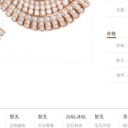
主题
价格
价格
欧元
港币
暂无
暂无
白钻,冰钻
暂无
否
定制服务
主石重量
宝石材质
宝石详情
能