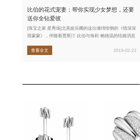
比伯的花式宠妻：帮你实现少女梦想，还要
送你全钻爱彼
[珠宝之家 星秀场]北美娱乐圈的这出缠绵悱恻的《情深深
雨蒙蒙》，伴随着贾斯汀·比伯与海莉·鲍德温的结婚消息
终于迎来了落幕...
查看全文
2019-02-22